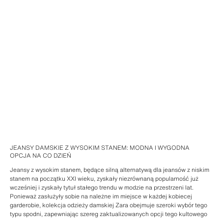
JEANSY DAMSKIE Z WYSOKIM STANEM: MODNA I WYGODNA
OPCJA NA CO DZIEŃ
Jeansy z wysokim stanem, będące silną alternatywą dla jeansów z niskim
stanem na początku XXI wieku, zyskały niezrównaną popularność już
wcześniej i zyskały tytuł stałego trendu w modzie na przestrzeni lat.
Ponieważ zasłużyły sobie na należne im miejsce w każdej kobiecej
garderobie, kolekcja odzieży damskiej Zara obejmuje szeroki wybór tego
typu spodni, zapewniając szereg zaktualizowanych opcji tego kultowego