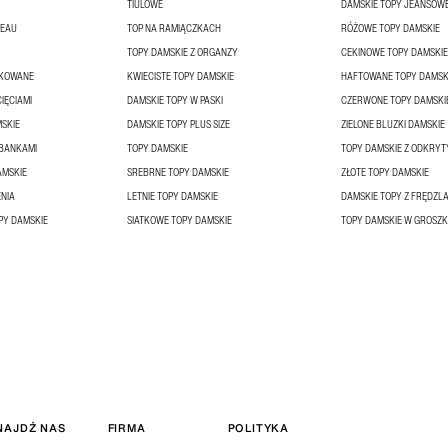
TIULOWE
DAMSKIE TOPY JEANSOW
DEAU
TOP NA RAMIĄCZKACH
RÓŻOWE TOPY DAMSKIE
TOPY DAMSKIE Z ORGANZY
CEKINOWE TOPY DAMSKIE
ŻKOWANE
KWIECISTE TOPY DAMSKIE
HAFTOWANE TOPY DAMSK
IĘCIAMI
DAMSKIE TOPY W PASKI
CZERWONE TOPY DAMSKI
MSKIE
DAMSKIE TOPY PLUS SIZE
ZIELONE BLUZKI DAMSKIE
LBANKAMI
TOPY DAMSKIE
TOPY DAMSKIE Z ODKRYT
AMSKIE
SREBRNE TOPY DAMSKIE
ZŁOTE TOPY DAMSKIE
ENIA
LETNIE TOPY DAMSKIE
DAMSKIE TOPY Z FRĘDZL
Y DAMSKIE
SIATKOWE TOPY DAMSKIE
TOPY DAMSKIE W GROSZK
NAJDŹ NAS
FIRMA
POLITYKA