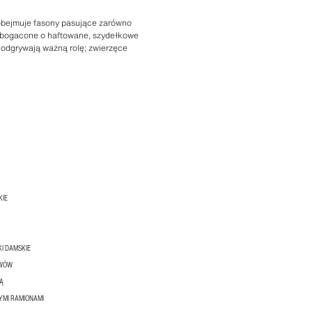
w obejmuje fasony pasujące zarówno
ą wzbogacone o haftowane, szydełkowe
ż odgrywają ważną rolę; zwierzęce
KIE
KI DAMSKIE
AWÓW
Ą
YMI RAMIONAMI