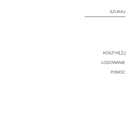
SZUKAJ
0
KOSZYK
LOGOWANIE
POMOC
GORSETOWY TOP Z MARSZCZENIAMI I METALICZNYM EFEKTEM