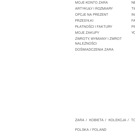
MOJE KONTO ZARA
N
ARTYKUŁY I ROZMIARY
T
OPCJE NA PREZENT
I
PRZESYŁKI
F
PŁATNOŚCI I FAKTURY
P
MOJE ZAKUPY
Y
ZWROTY, WYMIANY I ZWROT
NALEŻNOŚCI
DOŚWIADCZENIA ZARA
ZARA
/
KOBIETA
/
KOLEKCJA
/
TO
POLSKA / POLAND