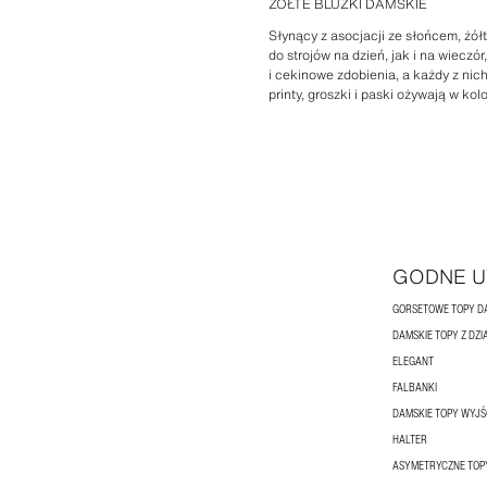
ŻÓŁTE BLUZKI DAMSKIE
Słynący z asocjacji ze słońcem, żół
do strojów na dzień, jak i na wiecz
i cekinowe zdobienia, a każdy z nic
printy, groszki i paski ożywają w kol
GODNE U
GORSETOWE TOPY D
DAMSKIE TOPY Z DZI
ELEGANT
FALBANKI
DAMSKIE TOPY WYJ
HALTER
ASYMETRYCZNE TOP