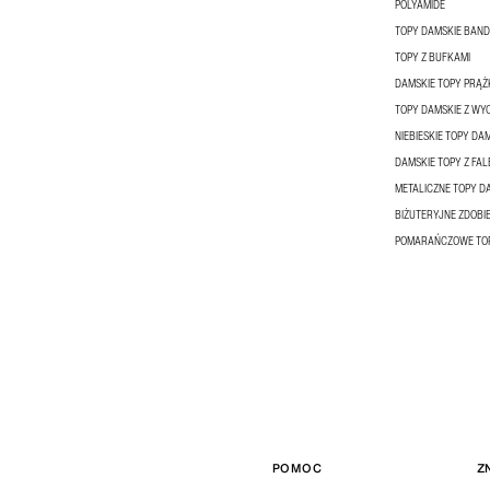
POLYAMIDE
TOPY DAMSKIE BAN
TOPY Z BUFKAMI
DAMSKIE TOPY PRĄ
TOPY DAMSKIE Z WYC
NIEBIESKIE TOPY DA
DAMSKIE TOPY Z FA
METALICZNE TOPY D
BIŻUTERYJNE ZDOBI
POMARAŃCZOWE TOP
POMOC
Z