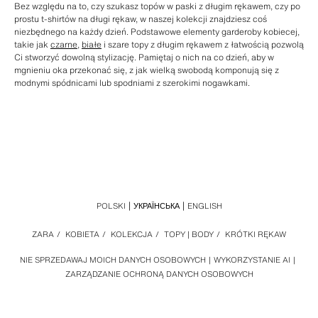
Bez względu na to, czy szukasz topów w paski z długim rękawem, czy po
prostu t-shirtów na długi rękaw, w naszej kolekcji znajdziesz coś
niezbędnego na każdy dzień. Podstawowe elementy garderoby kobiecej,
takie jak
czarne
,
białe
i szare topy z długim rękawem z łatwością pozwolą
Ci stworzyć dowolną stylizację. Pamiętaj o nich na co dzień, aby w
mgnieniu oka przekonać się, z jak wielką swobodą komponują się z
modnymi spódnicami lub spodniami z szerokimi nogawkami.
POLSKI
УКРАЇНСЬКА
ENGLISH
ZARA
/
KOBIETA
/
KOLEKCJA
/
TOPY | BODY
/
KRÓTKI RĘKAW
NIE SPRZEDAWAJ MOICH DANYCH OSOBOWYCH
WYKORZYSTANIE AI
ZARZĄDZANIE OCHRONĄ DANYCH OSOBOWYCH