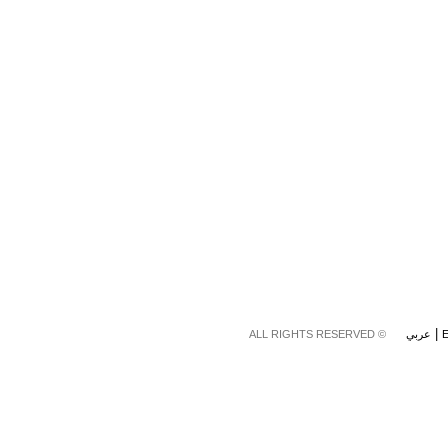
عربي
© ALL RIGHTS RESERVED