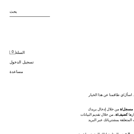
بحث
0
السلة
تسجيل الدخول
مساعدة
 إن كنت بحاجة لذلك. اسأل/ي طاقمنا عن هذا الخيار 
مسجل/ة
 من خلال إدخال بريدك 
ها 
كضيف/ة
، من خلال تقديم البيانات 
اللازمة لإجراء الطلبية فقط. ستتلقى/ستتلقين كامل المعلومات المتعلقة بمشترياتك عبر البريد 