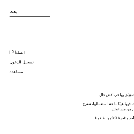
بحث
0
السلة
تسجيل الدخول
مساعدة
ستمتع/ي بها في أفض حال.
، أو إذا وجدت فيها عيبًا ما عند استعمالها، نقترح 
حد متاجرنا ليُقيّمها طاقمنا.