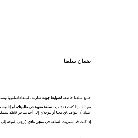
ضمان سلعنا
جميع سلعنا خاضعة 
لضوابط جودة
 صارمة، لتتلقاها/تتلقيها وت
مع ذلك، إذا كنت قد تلقيت 
سلعة معيبة
 في 
طلبيتك
عليك أن تتواصل/ي معنا أو تتوجه/ي إلى أحد متاجر Zara لنتمكن من مساعدتك.
إذا كنت قد اشتريت السلعة في 
متجر عادي
، يُرجى التوجه إلى أ