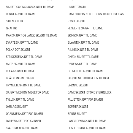
SKJØRT OG OMSLAGSSKJØRT TIL DAME
UNDERTØYSTIL
DENIMSKJØRT TIL DAME
DAMESHORTS, KORTE BUKSER OG BERMUDAS TIL DAME
SATENGEFFEKT
RYSJESKJØRT
GRAFIKK
PLISSERTE SKJØRT TIL DAME
MAXISKJØRT OG LANGE SKJØRT TIL DAME
SKINNSKJØRT TIL DAME
SVARTE SKJØRT TIL DAME
BLYANTSKJØRT TIL DAME
POLKA DOT SKJØRT
A-LINE SKJØRT TIL DAME
STRIKKEDE SKJØRT TIL DAME
CHECK SKJØRT TIL DAME
HVITE SKJØRT TIL DAME
RØDE SKJØRT TIL DAME
ROSA SKJØRT TIL DAME
BLOMSTER-SKJØRT TIL DAME
BLÅ OG MARINE SKJØRT
SKJØRT MED DYREMOTIV TIL DAME
FRYNSETE SKJØRT TIL DAME
GRØNNE SKJØRT
SKJØRT MED HØY MIDJE FOR DAME
DAME SKJØRT I STORE STØRRELSER
TYLLSKJØRT TIL DAME
PALJETTSKJØRT FOR DAMER
OMSLAGSSKJØRT
SOMMERSKJØRT
ORANSJE SKJØRT FOR DAMER
BRUNE SKJØRT
PARTYSKJØRT FOR KVINNER
LANGT DENIMSKJØRT TIL DAME
SVART MAXISKJØRT DAME
PLISSERT MINISKJØRT TIL DAME