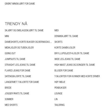
GRØNT MINISKJØRT FOR DAME
TRENDY NÅ
SKJØRT OG OMSLAGSSKJØRT TIL DAME
MIDI
MINI
DENIMSKJØRT TIL DAME
DAMESHORTS, KORTE BUKSER OG BERMUDAS TIL DAME
SKORTS
MIDIKJOLER OG TUBEKJOLER
KORTE DAMEKJOLER
GOING OUT
BRYLLUPSGJEST-KJOLER TIL DAME
JUMPSUITS TIL DAME
WIDE LEG JEANS TIL DAME
STRAIGHT LEG JEANS TIL DAME
HIGH WAIST JEANS OG DONGERI TIL DAME
FLARED JEANS FOR DAME
BLUSER FOR DAME
SATENGSKJORTE TIL DAME
T-SKJORTER FOR KVINNER MED KORTE ERMER
LANGERMET T-SKJORTE FOR DAME
HØY MIDJE
BREDE
PENBUKSER
JOGGER PANTS TIL DAME
LOUNGE
SOMMER
LIN
MED SHORTS
TAILORING