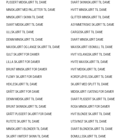
PLISSERT MIDISKJØRT TIL DAME
SVART SKINNSKJØRT TIL DAME
MINISKJØRT MED PALJETTER TIL DAME
HVITT MINISKJØRT TIL DAME
MINISKJØRT I SKINN TIL DAME
GLITTER MINISKJØRT TIL DAME
SVART MIDISKJØRT TIL DAME
ASYMMETRISKE SKJØRT TIL DAME
ULLSKJØRT TIL DAME
CARGOSKJØRT TIL DAME
DENIM MINISKJØRT TIL DAME
SVART MINISKJØRT DAME
MAXISKJØRT OG LANGE SKJØRT TIL DAME
MAXISKJØRT I BOMULL TIL DAME
GULT SKJØRT FOR DAMER
HVIT VOLANGSKJØRT TIL DAME
LILLA SKJØRT FOR DAMER
HVITE MAXISKJØRT TIL DAME
BRUNT MINISKJØRT FOR DAMER
HVIT MIDISKJØRT TIL DAME
FLOWY SKJØRT FOR DAMER
KORDFLØYELSSKJØRT TIL DAME
HEKLESKJØRT TIL DAME
SKJØRT MED SPLITT TIL DAME
GRÅTT SKJØRT FOR DAME
MIDISKJØRT I SATENG FOR DAMER
DENIM MIDISKJØRT TIL DAME
SVART PLISSERT SKJØRT TIL DAME
BRUNT SKINNSKJØRT TIL DAME
ROSA MINISKJØRT FOR DAMER
GRÅTT PLISSERT SKJØRT FOR DAME
HVIT BLONDE SKJØRT TIL DAME
RUTETE SKJØRT TIL DAME
UTSVINGT SKJØRT TIL DAME
MINISKJØRT I BLONDER TIL DAME
SVART BLONDESKJØRT TIL DAME
SKJØRT I IMITERT SKINN TIL DAME
BOMULLSSKJØRT TIL DAME