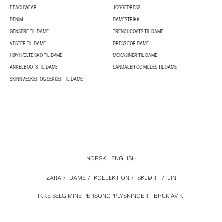
BEACHWEAR
JOGGEDRESS
DENIM
DAMESTRIKK
GENSERE TIL DAME
TRENCHCOATS TIL DAME
VESTER TIL DAME
DRESS FOR DAME
HØYHÆLTE SKO TIL DAME
MOKASINER TIL DAME
ANKELBOOTS TIL DAME
SANDALER OG MULES TIL DAME
SKINNVESKER OG SEKKER TIL DAME
NORSK
ENGLISH
ZARA
/
DAME
/
KOLLEKTION
/
SKJØRT
/
LIN
IKKE SELG MINE PERSONOPPLYSNINGER
BRUK AV KI