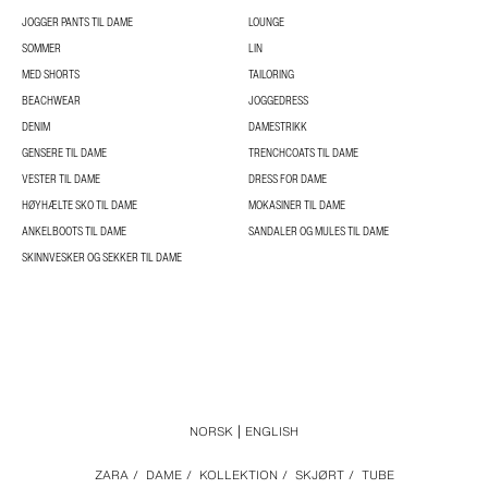
JOGGER PANTS TIL DAME
LOUNGE
SOMMER
LIN
MED SHORTS
TAILORING
BEACHWEAR
JOGGEDRESS
DENIM
DAMESTRIKK
GENSERE TIL DAME
TRENCHCOATS TIL DAME
VESTER TIL DAME
DRESS FOR DAME
HØYHÆLTE SKO TIL DAME
MOKASINER TIL DAME
ANKELBOOTS TIL DAME
SANDALER OG MULES TIL DAME
SKINNVESKER OG SEKKER TIL DAME
NORSK
ENGLISH
ZARA
/
DAME
/
KOLLEKTION
/
SKJØRT
/
TUBE