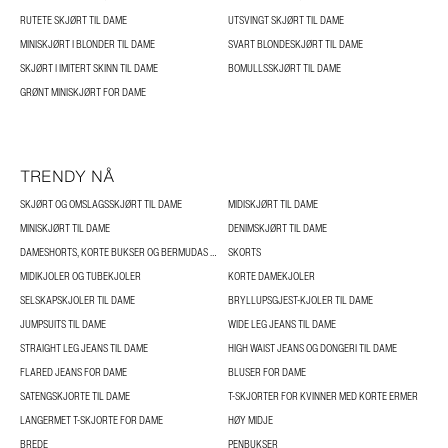
RUTETE SKJØRT TIL DAME
UTSVINGT SKJØRT TIL DAME
MINISKJØRT I BLONDER TIL DAME
SVART BLONDESKJØRT TIL DAME
SKJØRT I IMITERT SKINN TIL DAME
BOMULLSSKJØRT TIL DAME
GRØNT MINISKJØRT FOR DAME
TRENDY NÅ
SKJØRT OG OMSLAGSSKJØRT TIL DAME
MIDISKJØRT TIL DAME
MINISKJØRT TIL DAME
DENIMSKJØRT TIL DAME
DAMESHORTS, KORTE BUKSER OG BERMUDAS TIL DAME
SKORTS
MIDIKJOLER OG TUBEKJOLER
KORTE DAMEKJOLER
SELSKAPSKJOLER TIL DAME
BRYLLUPSGJEST-KJOLER TIL DAME
JUMPSUITS TIL DAME
WIDE LEG JEANS TIL DAME
STRAIGHT LEG JEANS TIL DAME
HIGH WAIST JEANS OG DONGERI TIL DAME
FLARED JEANS FOR DAME
BLUSER FOR DAME
SATENGSKJORTE TIL DAME
T-SKJORTER FOR KVINNER MED KORTE ERMER
LANGERMET T-SKJORTE FOR DAME
HØY MIDJE
BREDE
PENBUKSER