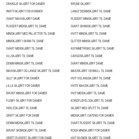
ORANSJE SKJØRT FOR DAMER
BRUNE SKJØRT
PARTYSKJØRT FOR KVINNER
LANGT DENIMSKJØRT TIL DAME
SVART MAXISKJØRT DAME
PLISSERT MINISKJØRT TIL DAME
PLISSERT MIDISKJØRT TIL DAME
SVART SKINNSKJØRT TIL DAME
MINISKJØRT MED PALJETTER TIL DAME
HVITT MINISKJØRT TIL DAME
MINISKJØRT I SKINN TIL DAME
GLITTER MINISKJØRT TIL DAME
SVART MIDISKJØRT TIL DAME
ASYMMETRISKE SKJØRT TIL DAME
ULLSKJØRT TIL DAME
CARGOSKJØRT TIL DAME
DENIM MINISKJØRT TIL DAME
SVART MINISKJØRT DAME
MAXISKJØRT OG LANGE SKJØRT TIL DAME
MAXISKJØRT I BOMULL TIL DAME
GULT SKJØRT FOR DAMER
HVIT VOLANGSKJØRT TIL DAME
LILLA SKJØRT FOR DAMER
HVITE MAXISKJØRT TIL DAME
BRUNT MINISKJØRT FOR DAMER
HVIT MIDISKJØRT TIL DAME
FLOWY SKJØRT FOR DAMER
KORDFLØYELSSKJØRT TIL DAME
HEKLESKJØRT TIL DAME
SKJØRT MED SPLITT TIL DAME
GRÅTT SKJØRT FOR DAME
MIDISKJØRT I SATENG FOR DAMER
DENIM MIDISKJØRT TIL DAME
SVART PLISSERT SKJØRT TIL DAME
BRUNT SKINNSKJØRT TIL DAME
ROSA MINISKJØRT FOR DAMER
GRÅTT PLISSERT SKJØRT FOR DAME
HVIT BLONDE SKJØRT TIL DAME