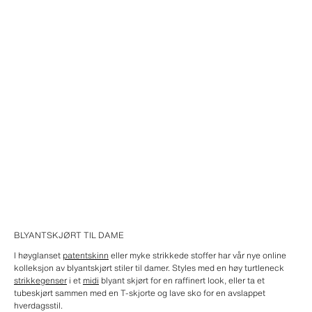
BLYANTSKJØRT TIL DAME
I høyglanset
patentskinn
eller myke strikkede stoffer har vår nye online
kolleksjon av blyantskjørt stiler til damer. Styles med en høy turtleneck
strikkegenser
i et
midi
blyant skjørt for en raffinert look, eller ta et
tubeskjørt sammen med en T-skjorte og lave sko for en avslappet
hverdagsstil.