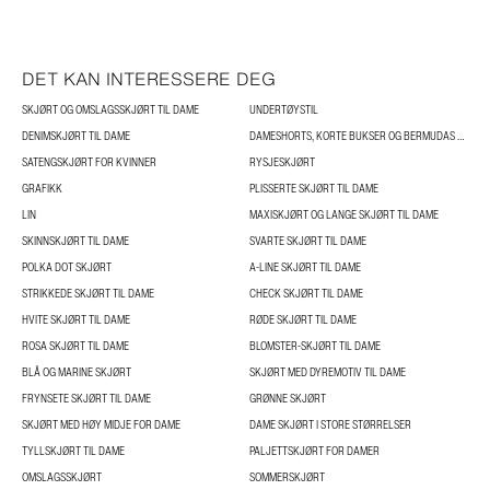
DET KAN INTERESSERE DEG
SKJØRT OG OMSLAGSSKJØRT TIL DAME
UNDERTØYSTIL
DENIMSKJØRT TIL DAME
DAMESHORTS, KORTE BUKSER OG BERMUDAS TIL DAME
SATENGSKJØRT FOR KVINNER
RYSJESKJØRT
GRAFIKK
PLISSERTE SKJØRT TIL DAME
LIN
MAXISKJØRT OG LANGE SKJØRT TIL DAME
SKINNSKJØRT TIL DAME
SVARTE SKJØRT TIL DAME
POLKA DOT SKJØRT
A-LINE SKJØRT TIL DAME
STRIKKEDE SKJØRT TIL DAME
CHECK SKJØRT TIL DAME
HVITE SKJØRT TIL DAME
RØDE SKJØRT TIL DAME
ROSA SKJØRT TIL DAME
BLOMSTER-SKJØRT TIL DAME
BLÅ OG MARINE SKJØRT
SKJØRT MED DYREMOTIV TIL DAME
FRYNSETE SKJØRT TIL DAME
GRØNNE SKJØRT
SKJØRT MED HØY MIDJE FOR DAME
DAME SKJØRT I STORE STØRRELSER
TYLLSKJØRT TIL DAME
PALJETTSKJØRT FOR DAMER
OMSLAGSSKJØRT
SOMMERSKJØRT