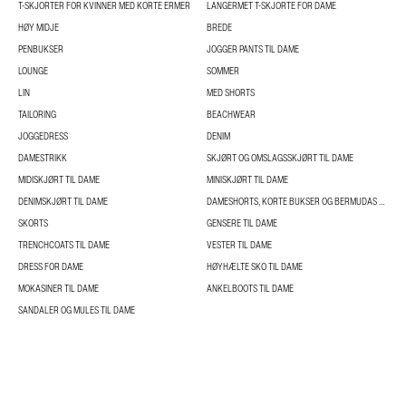
T-SKJORTER FOR KVINNER MED KORTE ERMER
LANGERMET T-SKJORTE FOR DAME
HØY MIDJE
BREDE
PENBUKSER
JOGGER PANTS TIL DAME
LOUNGE
SOMMER
LIN
MED SHORTS
TAILORING
BEACHWEAR
JOGGEDRESS
DENIM
DAMESTRIKK
SKJØRT OG OMSLAGSSKJØRT TIL DAME
MIDISKJØRT TIL DAME
MINISKJØRT TIL DAME
DENIMSKJØRT TIL DAME
DAMESHORTS, KORTE BUKSER OG BERMUDAS TIL DAME
SKORTS
GENSERE TIL DAME
TRENCHCOATS TIL DAME
VESTER TIL DAME
DRESS FOR DAME
HØYHÆLTE SKO TIL DAME
MOKASINER TIL DAME
ANKELBOOTS TIL DAME
SANDALER OG MULES TIL DAME