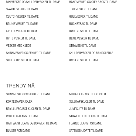
MINIVESKER OG SKULDERVESKER TIL DAME
HÅNDVESKER OG CITY BAGS TIL DAME
SVARTE VESKER TIL DAME
TOTEVESKER TIL DAME
CLUTCHVESKER TIL DAME
GULLVESKER TIL DAME
BRUNE VESKER TIL DAME
BUCKETBAG TIL DAME
KVELDSVESKER TIL DAME
RØDE VESKER TIL DAME
HVITE VESKER TIL DAME
BEIGE VESKER TIL DAME
VESKER MED KJEDE
STRÅVESKE TIL DAME
SKINNVESKER OG SEKKER TIL DAME
SKULDERVESKER OG BANDOLERAS
SKULDERVESKER TIL DAME
ROSA VESKER TIL DAME
TRENDY NÅ
SKINNVESKER OG SEKKER TIL DAME
MIDIKJOLER OG TUBEKJOLER
KORTE DAMEKJOLER
SELSKAPSKJOLER TIL DAME
BRYLLUPSGJEST-KJOLER TIL DAME
JUMPSUITS TIL DAME
WIDE LEG JEANS TIL DAME
STRAIGHT LEG JEANS TIL DAME
HIGH WAIST JEANS OG DONGERI TIL DAME
FLARED JEANS FOR DAME
BLUSER FOR DAME
SATENGSKJORTE TIL DAME