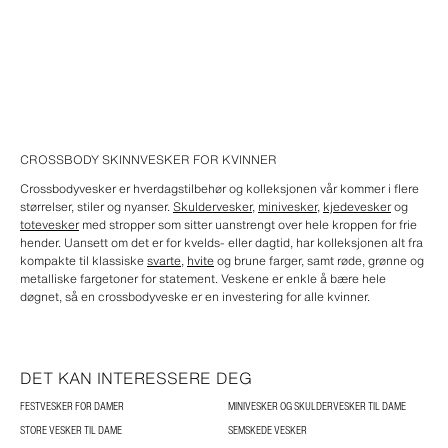
CROSSBODY SKINNVESKER FOR KVINNER
Crossbodyvesker er hverdagstilbehør og kolleksjonen vår kommer i flere
størrelser, stiler og nyanser.
Skuldervesker
,
minivesker
,
kjedevesker
og
totevesker
med stropper som sitter uanstrengt over hele kroppen for frie
hender. Uansett om det er for kvelds- eller dagtid, har kolleksjonen alt fra
kompakte til klassiske
svarte
,
hvite
og brune farger, samt røde, grønne og
metalliske fargetoner for statement. Veskene er enkle å bære hele
døgnet, så en crossbodyveske er en investering for alle kvinner.
DET KAN INTERESSERE DEG
FESTVESKER FOR DAMER
MINIVESKER OG SKULDERVESKER TIL DAME
STORE VESKER TIL DAME
SEMSKEDE VESKER