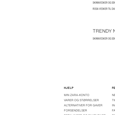
SKINNVESKER OG SE
ROSA VESKER TIL D
TRENDY 
SKINNVESKER OG SE
HJELP
F
MIN ZARA-KONTO
N
VARER OG STØRRELSER
T
ALTERNATIVER FOR GAVER
I
FORSENDELSER
F