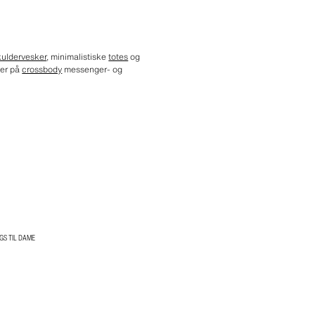
kuldervesker
, minimalistiske
totes
og
der på
crossbody
messenger- og
GS TIL DAME