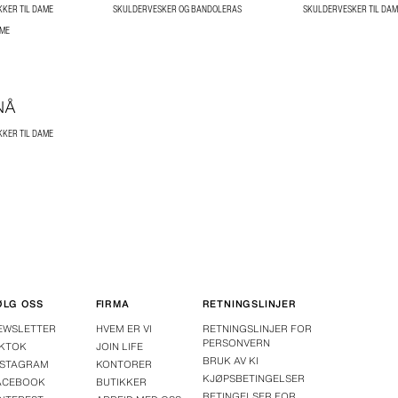
KKER TIL DAME
SKULDERVESKER OG BANDOLERAS
SKULDERVESKER TIL DAM
AME
NÅ
KKER TIL DAME
ØLG OSS
FIRMA
RETNINGSLINJER
EWSLETTER
HVEM ER VI
RETNINGSLINJER FOR
PERSONVERN
IKTOK
JOIN LIFE
BRUK AV KI
NSTAGRAM
KONTORER
KJØPSBETINGELSER
ACEBOOK
BUTIKKER
BETINGELSER FOR