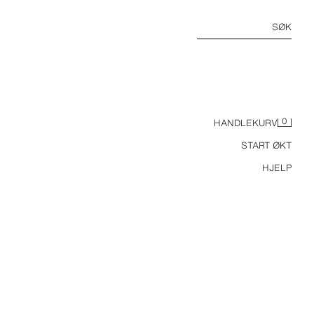
SØK
0
HANDLEKURV
START ØKT
HJELP
SKULDERVESKE MED KLAFF ROCK