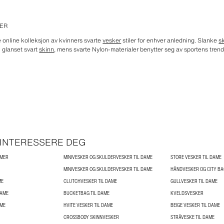
MER
e online kolleksjon av kvinners svarte
vesker
stiler for enhver anledning. Slanke
s
 glanset svart
skinn
, mens svarte Nylon-materialer benytter seg av sportens tren
 INTERESSERE DEG
AMER
MINIVESKER OG SKULDERVESKER TIL DAME
STORE VESKER TIL DAME
MINIVESKER OG SKULDERVESKER TIL DAME
HÅNDVESKER OG CITY BA
ME
CLUTCHVESKER TIL DAME
GULLVESKER TIL DAME
DAME
BUCKETBAG TIL DAME
KVELDSVESKER
AME
HVITE VESKER TIL DAME
BEIGE VESKER TIL DAME
CROSSBODY SKINNVESKER
STRÅVESKE TIL DAME