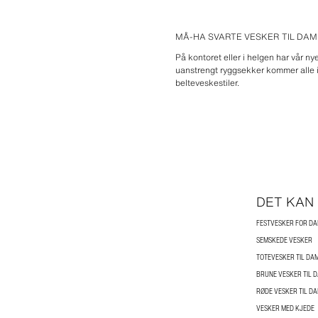
MÅ-HA SVARTE VESKER TIL DA
På kontoret eller i helgen har vår ny
uanstrengt ryggsekker kommer alle i
belteveskestiler.
DET KAN
FESTVESKER FOR D
SEMSKEDE VESKER
TOTEVESKER TIL DA
BRUNE VESKER TIL 
RØDE VESKER TIL D
VESKER MED KJEDE