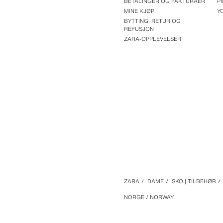
BETALINGER OG FAKTURAER
P
MINE KJØP
Y
BYTTING, RETUR OG
REFUSJON
ZARA-OPPLEVELSER
ZARA
/
DAME
/
SKO | TILBEHØR
/
NORGE / NORWAY