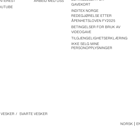
INTEREST
ARBEID MED OSS
GAVEKORT
OUTUBE
INDITEX NORGE
REDEGJØRELSE ETTER
ÅPENHETSLOVEN FY2025
BETINGELSER FOR BRUK AV
VIDEOGAVE
TILGJENGELIGHETSERKLÆRING
IKKE SELG MINE
PERSONOPPLYSNINGER
VESKER
/
SVARTE VESKER
NORSK
E