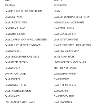
TAILORING
BEACHWEAR
DAMES STIJLVOLLE JOGGINGSPAKKEN
DENIM
DAMES KNITWEAR
DAMES BROEKEN MET BREDE PIJPEN
DAMES RECHTE JEANS
HIGH-RISE JEANS VOOR DAMES
DAMES FLARE JEANS
DAMES MIDI-JURKEN
DAMES MINI JURKEN
DAMES AVONDJURKEN
DAMES JURKEN VOOR HUWELIJKSFEESTEN
JUMPSUITS VOOR DAMES
DAMES T-SHIRT MET KORTE MOUWEN
DAMES T-SHIRTS MET LANGE MOUWEN
DAMES BLOUSES
DAMES SATIJNEN HEMDEN
DAMES BROEKEN MET HOGE TAILLE
WIJDE PIJPEN BROEK
DAMES NETTE BROEKEN
JOGGINGBROEKEN VOOR DAMES
DAMES ROKKEN
MIDI-ROK VOOR DAMES
MINIROK VOOR DAMES
DAMES DENIM ROKKEN
DAMES SHORTS
DAMES SKORTS
DAMES SWEATSHIRTS
DAMES TRENCHCOATS
DAMES VESTEN & BLAZERS
DAMES PAKKEN
DAMES HAKKEN
DAMES MOCCASSINS
ENKELLAARSJES VOOR DAMES
DAMES SANDALEN