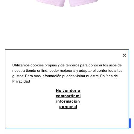
Utilizamos cookies propias y de terceros para conocer los usos de
nuestra tienda online, poder mejorarla y adaptar el contenido a tus
gustos. Para más información puedes visitar nuestra
Política de
Privacidad
No vender o
Descripción
Color
Composición
Medidas
compartir mi
legging corto rib
información
Legging corto con cinturilla elástica. Tejido en rib.
personal
ROSA
9006/650/620
C$ 300,00
C$
Añadir