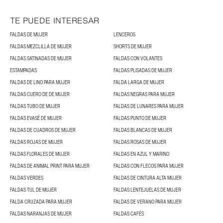
TE PUEDE INTERESAR
FALDAS DE MUJER
LENCEROS
FALDAS MEZCLILLA DE MUJER
SHORTS DE MUJER
FALDAS SATINADAS DE MUJER
FALDAS CON VOLANTES
ESTAMPADAS
FALDAS PLISADAS DE MUJER
FALDAS DE LINO PARA MUJER
FALDA LARGA DE MUJER
FALDAS CUERO DE DE MUJER
FALDAS NEGRAS PARA MUJER
FALDAS TUBO DE MUJER
FALDAS DE LUNARES PARA MUJER
FALDAS EVASÉ DE MUJER
FALDAS PUNTO DE MUJER
FALDAS DE CUADROS DE MUJER
FALDAS BLANCAS DE MUJER
FALDAS ROJAS DE MUJER
FALDAS ROSAS DE MUJER
FALDAS FLORALES DE MUJER
FALDAS EN AZUL Y MARINO
FALDAS DE ANIMAL PRINT PARA MUJER
FALDAS CON FLECOS PARA MUJER
FALDAS VERDES
FALDAS DE CINTURA ALTA MUJER
FALDAS TUL DE MUJER
FALDAS LENTEJUELAS DE MUJER
FALDA CRUZADA PARA MUJER
FALDAS DE VERANO PARA MUJER
FALDAS NARANJAS DE MUJER
FALDAS CAFÉS