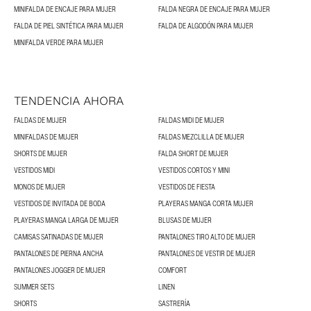
MINIFALDA DE ENCAJE PARA MUJER
FALDA NEGRA DE ENCAJE PARA MUJER
FALDA DE PIEL SINTÉTICA PARA MUJER
FALDA DE ALGODÓN PARA MUJER
MINIFALDA VERDE PARA MUJER
TENDENCIA AHORA
FALDAS DE MUJER
FALDAS MIDI DE MUJER
MINIFALDAS DE MUJER
FALDAS MEZCLILLA DE MUJER
SHORTS DE MUJER
FALDA SHORT DE MUJER
VESTIDOS MIDI
VESTIDOS CORTOS Y MINI
MONOS DE MUJER
VESTIDOS DE FIESTA
VESTIDOS DE INVITADA DE BODA
PLAYERAS MANGA CORTA MUJER
PLAYERAS MANGA LARGA DE MUJER
BLUSAS DE MUJER
CAMISAS SATINADAS DE MUJER
PANTALONES TIRO ALTO DE MUJER
PANTALONES DE PIERNA ANCHA
PANTALONES DE VESTIR DE MUJER
PANTALONES JOGGER DE MUJER
COMFORT
SUMMER SETS
LINEN
SHORTS
SASTRERÍA