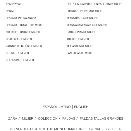
BEACHWEAR
PANTS Y SUDADERAS CON ESTILO PARA MUJER
DENIM
PRENDAS DE PUNTO DE MUJER
JEANS DE PIERNA ANCHA
JEANS RECTOS DE MUJER
JEANS DE TIRO ALTO DE MUJER
JEANS ACAMPANADOS DE MUJER
SUÉTERES PUNTO DE MUJER
GABARDINAS DE MUJER
CHALECOS DE MUJER
TRAJES DE MUJER
ZAPATOS DE TACÓN DE MUJER
MOCASINES DE MUJER
BOTINES DE MUJER
SANDALIAS DE MUJER
BOLSOS PIEL DE MUJER
ESPAÑOL LATINO
ENGLISH
ZARA
/
MUJER
/
COLECCIÓN
/
FALDAS
/
FALDAS TALLAS GRANDES
NO VENDER O COMPARTIR MI INFORMACIÓN PERSONAL
USO DE IA