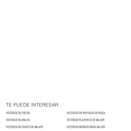
TE PUEDE INTERESAR
VESTIDOS DE FIESTA
VESTIDOS DE INVITADA DE BODA
VESTIDOS BLANCOS
VESTIDOS PLAYEROS DE MUJER
VESTIDOS DE PUNTO DE MUJER
VESTIDOS NEGROS PARA MUJER