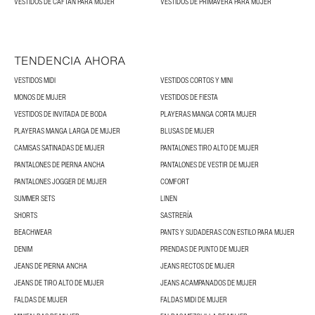
VESTIDOS DE CAFTÁN PARA MUJER
VESTIDOS DE PRIMAVERA PARA MUJER
TENDENCIA AHORA
VESTIDOS MIDI
VESTIDOS CORTOS Y MINI
MONOS DE MUJER
VESTIDOS DE FIESTA
VESTIDOS DE INVITADA DE BODA
PLAYERAS MANGA CORTA MUJER
PLAYERAS MANGA LARGA DE MUJER
BLUSAS DE MUJER
CAMISAS SATINADAS DE MUJER
PANTALONES TIRO ALTO DE MUJER
PANTALONES DE PIERNA ANCHA
PANTALONES DE VESTIR DE MUJER
PANTALONES JOGGER DE MUJER
COMFORT
SUMMER SETS
LINEN
SHORTS
SASTRERÍA
BEACHWEAR
PANTS Y SUDADERAS CON ESTILO PARA MUJER
DENIM
PRENDAS DE PUNTO DE MUJER
JEANS DE PIERNA ANCHA
JEANS RECTOS DE MUJER
JEANS DE TIRO ALTO DE MUJER
JEANS ACAMPANADOS DE MUJER
FALDAS DE MUJER
FALDAS MIDI DE MUJER