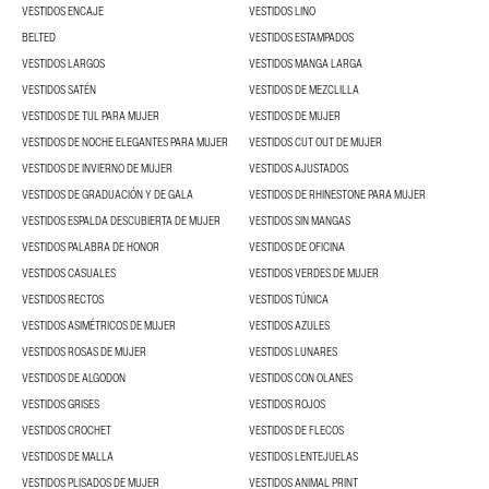
VESTIDOS ENCAJE
VESTIDOS LINO
BELTED
VESTIDOS ESTAMPADOS
VESTIDOS LARGOS
VESTIDOS MANGA LARGA
VESTIDOS SATÉN
VESTIDOS DE MEZCLILLA
VESTIDOS DE TUL PARA MUJER
VESTIDOS DE MUJER
VESTIDOS DE NOCHE ELEGANTES PARA MUJER
VESTIDOS CUT OUT DE MUJER
VESTIDOS DE INVIERNO DE MUJER
VESTIDOS AJUSTADOS
VESTIDOS DE GRADUACIÓN Y DE GALA
VESTIDOS DE RHINESTONE PARA MUJER
VESTIDOS ESPALDA DESCUBIERTA DE MUJER
VESTIDOS SIN MANGAS
VESTIDOS PALABRA DE HONOR
VESTIDOS DE OFICINA
VESTIDOS CASUALES
VESTIDOS VERDES DE MUJER
VESTIDOS RECTOS
VESTIDOS TÚNICA
VESTIDOS ASIMÉTRICOS DE MUJER
VESTIDOS AZULES
VESTIDOS ROSAS DE MUJER
VESTIDOS LUNARES
VESTIDOS DE ALGODON
VESTIDOS CON OLANES
VESTIDOS GRISES
VESTIDOS ROJOS
VESTIDOS CROCHET
VESTIDOS DE FLECOS
VESTIDOS DE MALLA
VESTIDOS LENTEJUELAS
VESTIDOS PLISADOS DE MUJER
VESTIDOS ANIMAL PRINT