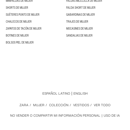
MINIFALDAS DE MUJER
FALDAS MEZCLILLA DE MUJER
SHORTS DE MUJER
FALDA SHORT DE MUJER
SUÉTERES PUNTO DE MUJER
GABARDINAS DE MUJER
CHALECOS DE MUJER
TRAJES DE MUJER
ZAPATOS DE TACÓN DE MUJER
MOCASINES DE MUJER
BOTINES DE MUJER
SANDALIAS DE MUJER
BOLSOS PIEL DE MUJER
ESPAÑOL LATINO
ENGLISH
ZARA
/
MUJER
/
COLECCIÓN
/
VESTIDOS
/
VER TODO
NO VENDER O COMPARTIR MI INFORMACIÓN PERSONAL
USO DE IA