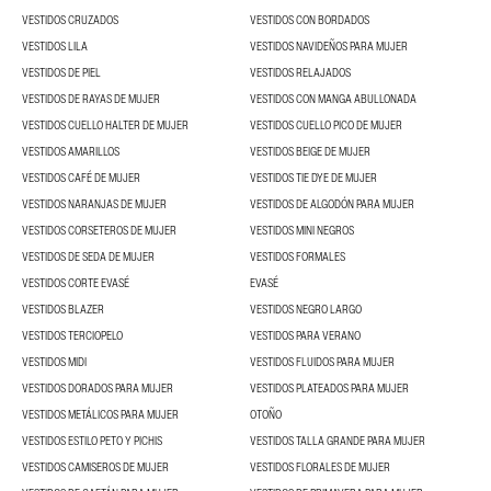
VESTIDOS CRUZADOS
VESTIDOS CON BORDADOS
VESTIDOS LILA
VESTIDOS NAVIDEÑOS PARA MUJER
VESTIDOS DE PIEL
VESTIDOS RELAJADOS
VESTIDOS DE RAYAS DE MUJER
VESTIDOS CON MANGA ABULLONADA
VESTIDOS CUELLO HALTER DE MUJER
VESTIDOS CUELLO PICO DE MUJER
VESTIDOS AMARILLOS
VESTIDOS BEIGE DE MUJER
VESTIDOS CAFÉ DE MUJER
VESTIDOS TIE DYE DE MUJER
VESTIDOS NARANJAS DE MUJER
VESTIDOS DE ALGODÓN PARA MUJER
VESTIDOS CORSETEROS DE MUJER
VESTIDOS MINI NEGROS
VESTIDOS DE SEDA DE MUJER
VESTIDOS FORMALES
VESTIDOS CORTE EVASÉ
EVASÉ
VESTIDOS BLAZER
VESTIDOS NEGRO LARGO
VESTIDOS TERCIOPELO
VESTIDOS PARA VERANO
VESTIDOS MIDI
VESTIDOS FLUIDOS PARA MUJER
VESTIDOS DORADOS PARA MUJER
VESTIDOS PLATEADOS PARA MUJER
VESTIDOS METÁLICOS PARA MUJER
OTOÑO
VESTIDOS ESTILO PETO Y PICHIS
VESTIDOS TALLA GRANDE PARA MUJER
VESTIDOS CAMISEROS DE MUJER
VESTIDOS FLORALES DE MUJER