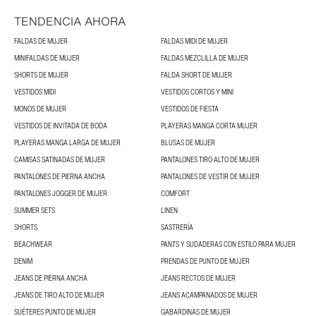
TENDENCIA AHORA
FALDAS DE MUJER
FALDAS MIDI DE MUJER
MINIFALDAS DE MUJER
FALDAS MEZCLILLA DE MUJER
SHORTS DE MUJER
FALDA SHORT DE MUJER
VESTIDOS MIDI
VESTIDOS CORTOS Y MINI
MONOS DE MUJER
VESTIDOS DE FIESTA
VESTIDOS DE INVITADA DE BODA
PLAYERAS MANGA CORTA MUJER
PLAYERAS MANGA LARGA DE MUJER
BLUSAS DE MUJER
CAMISAS SATINADAS DE MUJER
PANTALONES TIRO ALTO DE MUJER
PANTALONES DE PIERNA ANCHA
PANTALONES DE VESTIR DE MUJER
PANTALONES JOGGER DE MUJER
COMFORT
SUMMER SETS
LINEN
SHORTS
SASTRERÍA
BEACHWEAR
PANTS Y SUDADERAS CON ESTILO PARA MUJER
DENIM
PRENDAS DE PUNTO DE MUJER
JEANS DE PIERNA ANCHA
JEANS RECTOS DE MUJER
JEANS DE TIRO ALTO DE MUJER
JEANS ACAMPANADOS DE MUJER
SUÉTERES PUNTO DE MUJER
GABARDINAS DE MUJER