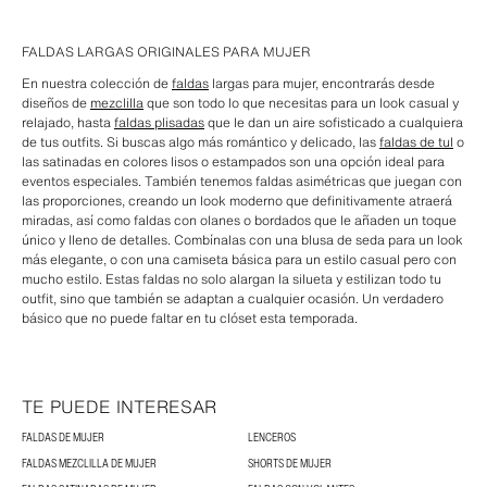
FALDAS LARGAS ORIGINALES PARA MUJER
En nuestra colección de
faldas
largas para mujer, encontrarás desde
diseños de
mezclilla
que son todo lo que necesitas para un look casual y
relajado, hasta
faldas plisadas
que le dan un aire sofisticado a cualquiera
de tus outfits. Si buscas algo más romántico y delicado, las
faldas de tul
o
las satinadas en colores lisos o estampados son una opción ideal para
eventos especiales. También tenemos faldas asimétricas que juegan con
las proporciones, creando un look moderno que definitivamente atraerá
miradas, así como faldas con olanes o bordados que le añaden un toque
único y lleno de detalles. Combínalas con una blusa de seda para un look
más elegante, o con una camiseta básica para un estilo casual pero con
mucho estilo. Estas faldas no solo alargan la silueta y estilizan todo tu
outfit, sino que también se adaptan a cualquier ocasión. Un verdadero
básico que no puede faltar en tu clóset esta temporada.
TE PUEDE INTERESAR
FALDAS DE MUJER
LENCEROS
FALDAS MEZCLILLA DE MUJER
SHORTS DE MUJER