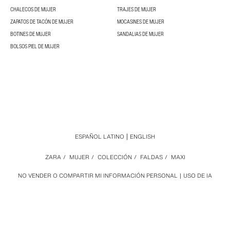
CHALECOS DE MUJER
TRAJES DE MUJER
ZAPATOS DE TACÓN DE MUJER
MOCASINES DE MUJER
BOTINES DE MUJER
SANDALIAS DE MUJER
BOLSOS PIEL DE MUJER
ESPAÑOL LATINO
ENGLISH
ZARA
/
MUJER
/
COLECCIÓN
/
FALDAS
/
MAXI
NO VENDER O COMPARTIR MI INFORMACIÓN PERSONAL
USO DE IA