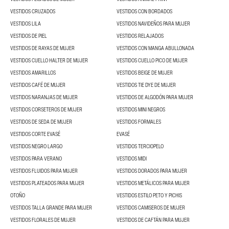
VESTIDOS CRUZADOS
VESTIDOS CON BORDADOS
VESTIDOS LILA
VESTIDOS NAVIDEÑOS PARA MUJER
VESTIDOS DE PIEL
VESTIDOS RELAJADOS
VESTIDOS DE RAYAS DE MUJER
VESTIDOS CON MANGA ABULLONADA
VESTIDOS CUELLO HALTER DE MUJER
VESTIDOS CUELLO PICO DE MUJER
VESTIDOS AMARILLOS
VESTIDOS BEIGE DE MUJER
VESTIDOS CAFÉ DE MUJER
VESTIDOS TIE DYE DE MUJER
VESTIDOS NARANJAS DE MUJER
VESTIDOS DE ALGODÓN PARA MUJER
VESTIDOS CORSETEROS DE MUJER
VESTIDOS MINI NEGROS
VESTIDOS DE SEDA DE MUJER
VESTIDOS FORMALES
VESTIDOS CORTE EVASÉ
EVASÉ
VESTIDOS NEGRO LARGO
VESTIDOS TERCIOPELO
VESTIDOS PARA VERANO
VESTIDOS MIDI
VESTIDOS FLUIDOS PARA MUJER
VESTIDOS DORADOS PARA MUJER
VESTIDOS PLATEADOS PARA MUJER
VESTIDOS METÁLICOS PARA MUJER
OTOÑO
VESTIDOS ESTILO PETO Y PICHIS
VESTIDOS TALLA GRANDE PARA MUJER
VESTIDOS CAMISEROS DE MUJER
VESTIDOS FLORALES DE MUJER
VESTIDOS DE CAFTÁN PARA MUJER