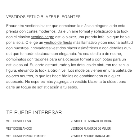
VESTIDOS ESTILO BLAZER ELEGANTES
Encuentra vestidos blazer que combinan la clásica elegancia de esta
prenda con cortes modernos. Dale un aire formal y sofisticado a tu look
con el clásico
vestido negro
estilo blazer, una prenda infalible que habla
por sí sola. O elige un
vestido de fiesta
más llamativo y con mucha actitud
con nuestros innovadores vestidos blazer asimétricos o con detalles cut-
out que te harán destacar con elegancia. Ya sea de día o de noche,
combínalos con tacones para una ocasión formal o con botas para un
estilo casual. Su corte estructurado y los detalles de cinturón realzan la
figura, elevando tu look a otro nivel. Los modelos vienen en una paleta de
colores neutros, lo que los hace fáciles de combinar con cualquier
accesorio. No esperes más y agrega un vestido blazer a tu clóset para
darle un toque de sofisticación a tu estilo.
TE PUEDE INTERESAR
VESTIDOS DE FIESTA
VESTIDOS DE INVITADA DE BODA
VESTIDOS BLANCOS
VESTIDOS PLAYEROS DE MUJER
VESTIDOS DE PUNTO DE MUJER
VESTIDOS NEGROS PARA MUJER