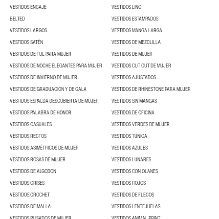
VESTIDOS ENCAJE
VESTIDOS LINO
BELTED
VESTIDOS ESTAMPADOS
VESTIDOS LARGOS
VESTIDOS MANGA LARGA
VESTIDOS SATÉN
VESTIDOS DE MEZCLILLA
VESTIDOS DE TUL PARA MUJER
VESTIDOS DE MUJER
VESTIDOS DE NOCHE ELEGANTES PARA MUJER
VESTIDOS CUT OUT DE MUJER
VESTIDOS DE INVIERNO DE MUJER
VESTIDOS AJUSTADOS
VESTIDOS DE GRADUACIÓN Y DE GALA
VESTIDOS DE RHINESTONE PARA MUJER
VESTIDOS ESPALDA DESCUBIERTA DE MUJER
VESTIDOS SIN MANGAS
VESTIDOS PALABRA DE HONOR
VESTIDOS DE OFICINA
VESTIDOS CASUALES
VESTIDOS VERDES DE MUJER
VESTIDOS RECTOS
VESTIDOS TÚNICA
VESTIDOS ASIMÉTRICOS DE MUJER
VESTIDOS AZULES
VESTIDOS ROSAS DE MUJER
VESTIDOS LUNARES
VESTIDOS DE ALGODON
VESTIDOS CON OLANES
VESTIDOS GRISES
VESTIDOS ROJOS
VESTIDOS CROCHET
VESTIDOS DE FLECOS
VESTIDOS DE MALLA
VESTIDOS LENTEJUELAS
VESTIDOS PLISADOS DE MUJER
VESTIDOS ANIMAL PRINT