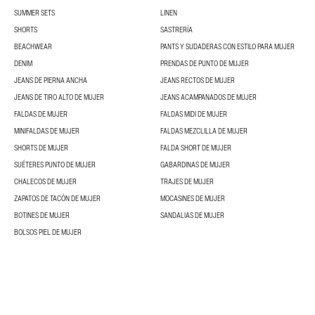
SUMMER SETS
LINEN
SHORTS
SASTRERÍA
BEACHWEAR
PANTS Y SUDADERAS CON ESTILO PARA MUJER
DENIM
PRENDAS DE PUNTO DE MUJER
JEANS DE PIERNA ANCHA
JEANS RECTOS DE MUJER
JEANS DE TIRO ALTO DE MUJER
JEANS ACAMPANADOS DE MUJER
FALDAS DE MUJER
FALDAS MIDI DE MUJER
MINIFALDAS DE MUJER
FALDAS MEZCLILLA DE MUJER
SHORTS DE MUJER
FALDA SHORT DE MUJER
SUÉTERES PUNTO DE MUJER
GABARDINAS DE MUJER
CHALECOS DE MUJER
TRAJES DE MUJER
ZAPATOS DE TACÓN DE MUJER
MOCASINES DE MUJER
BOTINES DE MUJER
SANDALIAS DE MUJER
BOLSOS PIEL DE MUJER