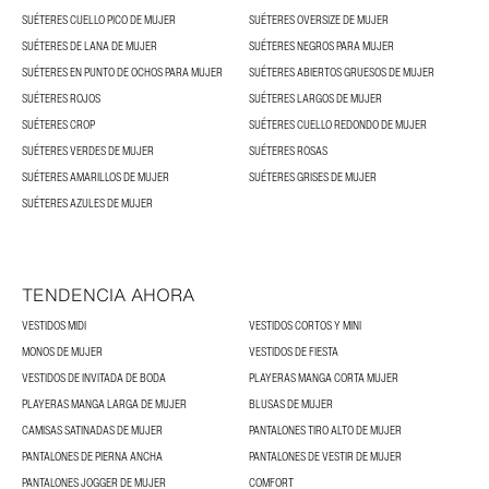
SUÉTERES CUELLO PICO DE MUJER
SUÉTERES OVERSIZE DE MUJER
SUÉTERES DE LANA DE MUJER
SUÉTERES NEGROS PARA MUJER
SUÉTERES EN PUNTO DE OCHOS PARA MUJER
SUÉTERES ABIERTOS GRUESOS DE MUJER
SUÉTERES ROJOS
SUÉTERES LARGOS DE MUJER
SUÉTERES CROP
SUÉTERES CUELLO REDONDO DE MUJER
SUÉTERES VERDES DE MUJER
SUÉTERES ROSAS
SUÉTERES AMARILLOS DE MUJER
SUÉTERES GRISES DE MUJER
SUÉTERES AZULES DE MUJER
TENDENCIA AHORA
VESTIDOS MIDI
VESTIDOS CORTOS Y MINI
MONOS DE MUJER
VESTIDOS DE FIESTA
VESTIDOS DE INVITADA DE BODA
PLAYERAS MANGA CORTA MUJER
PLAYERAS MANGA LARGA DE MUJER
BLUSAS DE MUJER
CAMISAS SATINADAS DE MUJER
PANTALONES TIRO ALTO DE MUJER
PANTALONES DE PIERNA ANCHA
PANTALONES DE VESTIR DE MUJER
PANTALONES JOGGER DE MUJER
COMFORT