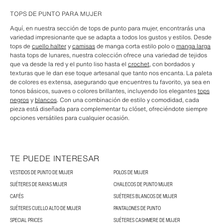
TOPS DE PUNTO PARA MUJER
Aquí, en nuestra sección de tops de punto para mujer, encontrarás una
variedad impresionante que se adapta a todos los gustos y estilos. Desde
tops de
cuello halter
y
camisas
de manga corta estilo polo o
manga larga
hasta tops de lunares, nuestra colección ofrece una variedad de tejidos
que va desde la red y el punto liso hasta el
crochet
, con bordados y
texturas que le dan ese toque artesanal que tanto nos encanta. La paleta
de colores es extensa, asegurando que encuentres tu favorito, ya sea en
tonos básicos, suaves o colores brillantes, incluyendo los elegantes
tops
negros
y
blancos
. Con una combinación de estilo y comodidad, cada
pieza está diseñada para complementar tu clóset, ofreciéndote siempre
opciones versátiles para cualquier ocasión.
TE PUEDE INTERESAR
VESTIDOS DE PUNTO DE MUJER
POLOS DE MUJER
SUÉTERES DE RAYAS MUJER
CHALECOS DE PUNTO MUJER
CAFÉS
SUÉTERES BLANCOS DE MUJER
SUÉTERES CUELLO ALTO DE MUJER
PANTALONES DE PUNTO
SPECIAL PRICES
SUÉTERES CASHMERE DE MUJER