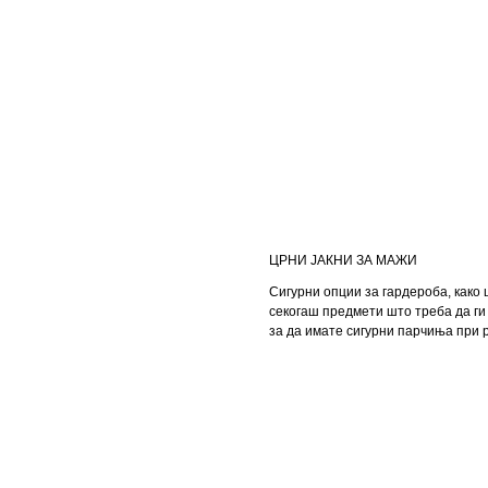
ЦРНИ ЈАКНИ ЗА МАЖИ
Сигурни опции за гардероба, како ш
секогаш предмети што треба да ги
за да имате сигурни парчиња при р