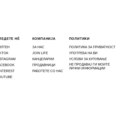
ЛЕДЕТЕ НЀ
КОМПАНИЈА
ПОЛИТИКИ
ИЛТЕН
ЗА НАС
ПОЛИТИКА ЗА ПРИВАТНОСТ
IKTOK
JOIN LIFE
УПОТРЕБА НА ВИ
NSTAGRAM
КАНЦЕЛАРИИ
УСЛОВИ ЗА КУПУВАЊЕ
НЕ ПРОДАВАЈ ГИ МОИТЕ
ACEBOOK
ПРОДАВНИЦИ
ЛИЧНИ ИНФОРМАЦИИ
INTEREST
РАБОТЕТЕ СО НАС
OUTUBE