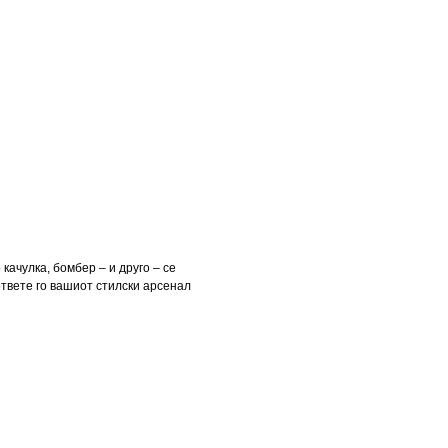
 качулка, бомбер – и друго – се
ответе го вашиот стилски арсенал