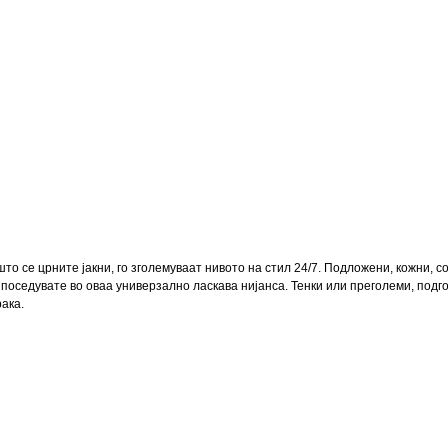
то се црните јакни, го зголемуваат нивото на стил 24/7. Подложени, кожни, со
 поседувате во оваа универзално ласкава нијанса. Тенки или преголеми, подг
ака.