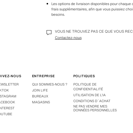
Les options de livraison disponibles pour chaque 
frais supplémentaires, afin que vous puissiez chois
besoins.
VOUS NE TROUVEZ PAS CE QUE VOUS RE
Contactez-nous
UIVEZ-NOUS
ENTREPRISE
POLITIQUES
EWSLETTER
QUI SOMMES-NOUS ?
POLITIQUE DE
CONFIDENTIALITÉ
IKTOK
JOIN LIFE
UTILISATION DE L’IA
NSTAGRAM
BUREAUX
CONDITIONS D´ACHAT
ACEBOOK
MAGASINS
NE PAS VENDRE MES
INTEREST
DONNÉES PERSONNELLES
OUTUBE