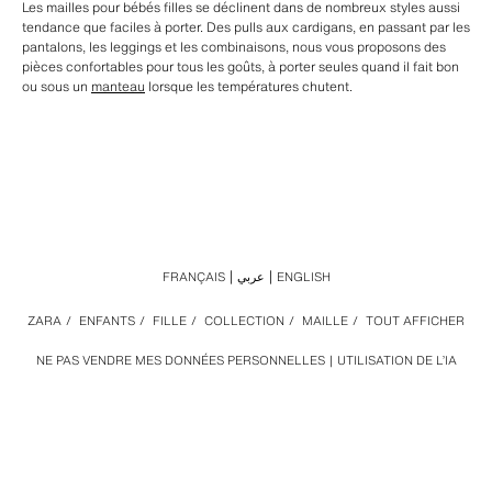
Les mailles pour bébés filles se déclinent dans de nombreux styles aussi
tendance que faciles à porter. Des pulls aux cardigans, en passant par les
pantalons, les leggings et les combinaisons, nous vous proposons des
pièces confortables pour tous les goûts, à porter seules quand il fait bon
ou sous un
manteau
lorsque les températures chutent.
FRANÇAIS
عربي
ENGLISH
ZARA
/
ENFANTS
/
FILLE
/
COLLECTION
/
MAILLE
/
TOUT AFFICHER
NE PAS VENDRE MES DONNÉES PERSONNELLES
UTILISATION DE L’IA