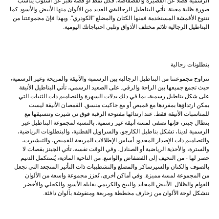
الرسمية فضلاً عن القصيرة والفضفاضة، فكل نمط أو قصَة تعبر عن أسلوب يناسب
صورة ظلية معينة. تأتي البناطيل الرجاليةي العديد من الألوان منها الأبيض والأسود كما
تتنوع الأقمشة المستخدمة فمنها الكتان والمضلع "الكودري". وبهذا فإنَ مجموعتنا من
البناطيل الرجالية تلائم مختلف الأذواق وتلبي احتياجاتك اليومية.
بنطلونات رجالية
تتراوح مجموعتنا من البناطيل الرجالية بين الرسمية والأنيقة والمريحة وغير الرسمية،
حيث تجمع جميعها بين الراحة والرقي. على الصعيد الرسمي، تأتي البناطيل الأنيقة
على شكل بناطيل رسمية، بما في ذلك بدلات السهرة والتصاميم ذات الثنيات التي
يمكن ارتداؤها بمفردها مع قميص أو مع جاكيت منسق. القمصان الأنيقة ليست
للمناسبات الأنيقة فقط. عند ارتدائها مفتوحة الرقبة فوق تي شيرت وتنسيقها مع
بنطال جينز، فإنها تضفي لمسة أنيقة غير رسمية. بالنسبة لمجموعة البناطيل غير
الرسمية لدينا، تشكل بناطيل الكارجو، والسراويل القطنية، والبنطلونات الرياضية،
والتصاميم ذات الإصدار المحدود أساس الإطلالات المريحة للقميص، والتيشيرت،
والسترة، والأحذية الرياضية أو الصنادل. وفي الوقت نفسه، تأتي الجينز بقصات لا
حصر لها - من النحيف إلى الفضفاض والواسع. من الناحية المادية، يُستكمل الدنيم
بالصوف والكتان والسيرساكر والمضلع والتشطيبات ذات التأثير المتجعد التي تجعل
من المجموعة لمسة مميزة. وفي أماكن أخرى، تُعزز مجموعة واسعة من الألوان
القوام والظلال. الأبيض المحايد والبيج والكريمي يقابله الأسود والكحلي والأخضر.
تتشكل لوحة الألوان من زخارف مخططة ومربعة ومنقوشة بألوان دافئة.