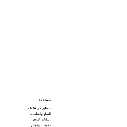
مساعدة
حسابي في ZARA
السلع والقياسات
عمليات الشحن
دفوعات وفواتير