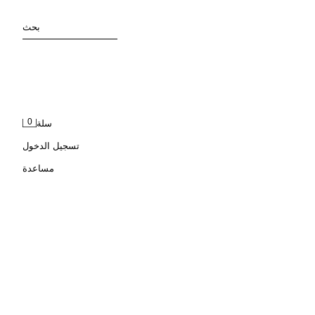
بحث
0
سلة
تسجيل الدخول
مساعدة
قميص بولو مخطط ميني ماوس © DISNEY