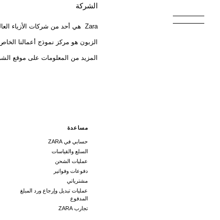
الشركة
‎ Zara هي أحد من شركات الأزياء العالمية الرائدة. هي تنتمي إلى Inditex، احد اعظم مجموعات التوزيع في العالم.
الزبون هو مركز نموذج أعمالنا الخاص،
المزيد من المعلومات على موقع الشركة عل
مساعدة
حسابي في ZARA
السلع والقياسات
عمليات الشحن
دفوعات وفواتير
مشترياتي
عمليات تبديل وإرجاع ورد المبلغ
المدفوع
تجارب ZARA