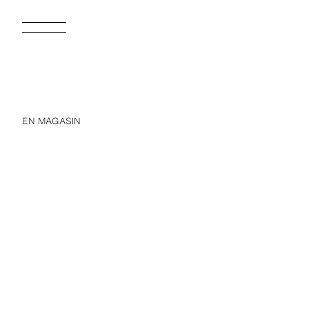
EN MAGASIN
NEW
JORTS DENIM RELAXED FIT CHAÎNE
35
49,95 EUR