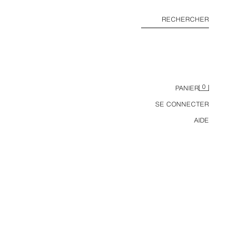
RECHERCHER
0
PANIER
SE CONNECTER
AIDE
CHEMISE REGULAR FIT 100 % LIN