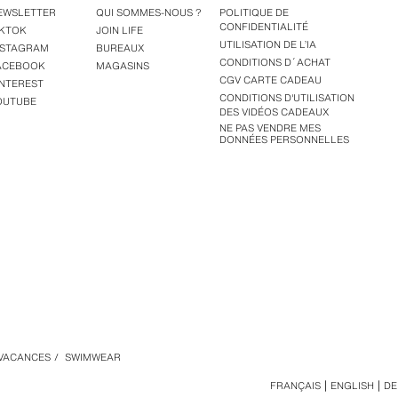
EWSLETTER
QUI SOMMES-NOUS ?
POLITIQUE DE
CONFIDENTIALITÉ
IKTOK
JOIN LIFE
UTILISATION DE L’IA
NSTAGRAM
BUREAUX
CONDITIONS D´ACHAT
ACEBOOK
MAGASINS
CGV CARTE CADEAU
INTEREST
CONDITIONS D'UTILISATION
OUTUBE
DES VIDÉOS CADEAUX
NE PAS VENDRE MES
DONNÉES PERSONNELLES
VACANCES
/
SWIMWEAR
FRANÇAIS
ENGLISH
DE