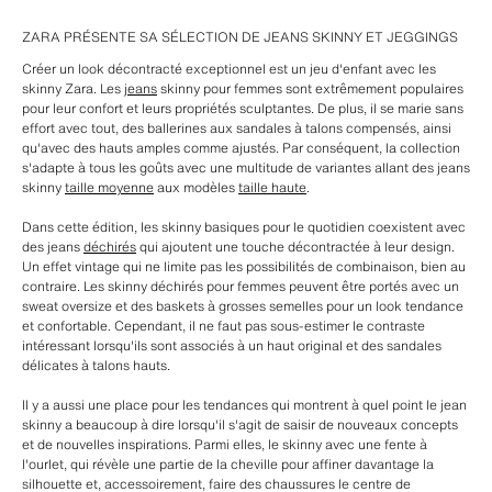
ZARA PRÉSENTE SA SÉLECTION DE JEANS SKINNY ET JEGGINGS
Créer un look décontracté exceptionnel est un jeu d'enfant avec les
skinny Zara. Les
jeans
skinny pour femmes sont extrêmement populaires
pour leur confort et leurs propriétés sculptantes. De plus, il se marie sans
effort avec tout, des ballerines aux sandales à talons compensés, ainsi
qu'avec des hauts amples comme ajustés. Par conséquent, la collection
s'adapte à tous les goûts avec une multitude de variantes allant des jeans
skinny
taille moyenne
aux modèles
taille haute
.
Dans cette édition, les skinny basiques pour le quotidien coexistent avec
des jeans
déchirés
qui ajoutent une touche décontractée à leur design.
Un effet vintage qui ne limite pas les possibilités de combinaison, bien au
contraire. Les skinny déchirés pour femmes peuvent être portés avec un
sweat oversize et des baskets à grosses semelles pour un look tendance
et confortable. Cependant, il ne faut pas sous-estimer le contraste
intéressant lorsqu'ils sont associés à un haut original et des sandales
délicates à talons hauts.
Il y a aussi une place pour les tendances qui montrent à quel point le jean
skinny a beaucoup à dire lorsqu'il s'agit de saisir de nouveaux concepts
et de nouvelles inspirations. Parmi elles, le skinny avec une fente à
l'ourlet, qui révèle une partie de la cheville pour affiner davantage la
silhouette et, accessoirement, faire des chaussures le centre de