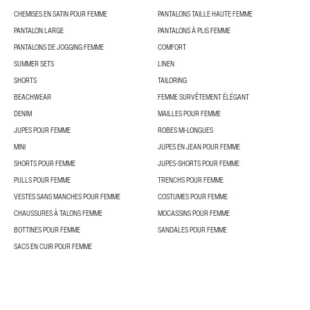
CHEMISES EN SATIN POUR FEMME
PANTALONS TAILLE HAUTE FEMME
PANTALON LARGE
PANTALONS À PLIS FEMME
PANTALONS DE JOGGING FEMME
COMFORT
SUMMER SETS
LINEN
SHORTS
TAILORING
BEACHWEAR
FEMME SURVÊTEMENT ÉLÉGANT
DENIM
MAILLES POUR FEMME
JUPES POUR FEMME
ROBES MI-LONGUES
MINI
JUPES EN JEAN POUR FEMME
SHORTS POUR FEMME
JUPES-SHORTS POUR FEMME
PULLS POUR FEMME
TRENCHS POUR FEMME
VESTES SANS MANCHES POUR FEMME
COSTUMES POUR FEMME
CHAUSSURES À TALONS FEMME
MOCASSINS POUR FEMME
BOTTINES POUR FEMME
SANDALES POUR FEMME
SACS EN CUIR POUR FEMME