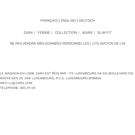
FRANÇAIS
ENGLISH
DEUTSCH
ZARA
/
FEMME
/
COLLECTION
/
JEANS
/
SLIM FIT
NE PAS VENDRE MES DONNÉES PERSONNELLES
UTILISATION DE L’IA
LE MAGASIN EN LIGNE ZARA EST RÉGI PAR : ITX LUXEMBOURG SA SIS BOULEVARD F.W.
RAIFFEISEN 25, 2441 LUXEMBOURG, R.C.S. LUXEMBOURG B196834.
INFO-LU@ZARA.COM
TÉLÉPHONE: 800 211 04