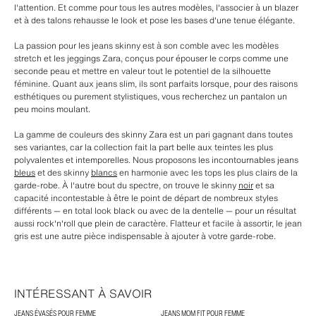
l'attention. Et comme pour tous les autres modèles, l'associer à un blazer
et à des talons rehausse le look et pose les bases d'une tenue élégante.
La passion pour les jeans skinny est à son comble avec les modèles
stretch et les jeggings Zara, conçus pour épouser le corps comme une
seconde peau et mettre en valeur tout le potentiel de la silhouette
féminine. Quant aux jeans slim, ils sont parfaits lorsque, pour des raisons
esthétiques ou purement stylistiques, vous recherchez un pantalon un
peu moins moulant.
La gamme de couleurs des skinny Zara est un pari gagnant dans toutes
ses variantes, car la collection fait la part belle aux teintes les plus
polyvalentes et intemporelles. Nous proposons les incontournables jeans
bleus
et des skinny
blancs
en harmonie avec les tops les plus clairs de la
garde-robe. À l'autre bout du spectre, on trouve le skinny
noir
et sa
capacité incontestable à être le point de départ de nombreux styles
différents — en total look black ou avec de la dentelle — pour un résultat
aussi rock'n'roll que plein de caractère. Flatteur et facile à assortir, le jean
gris est une autre pièce indispensable à ajouter à votre garde-robe.
INTÉRESSANT À SAVOIR
JEANS ÉVASÉS POUR FEMME
JEANS MOM FIT POUR FEMME