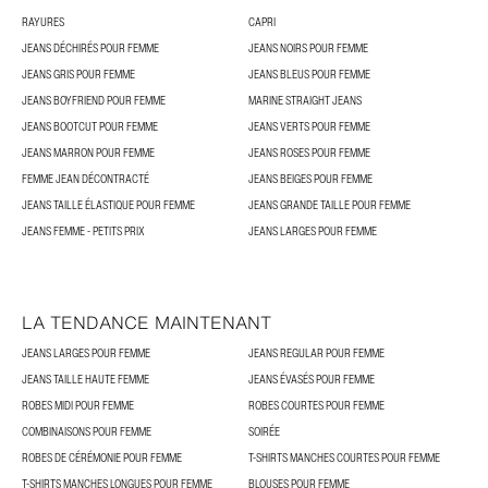
RAYURES
CAPRI
JEANS DÉCHIRÉS POUR FEMME
JEANS NOIRS POUR FEMME
JEANS GRIS POUR FEMME
JEANS BLEUS POUR FEMME
JEANS BOYFRIEND POUR FEMME
MARINE STRAIGHT JEANS
JEANS BOOTCUT POUR FEMME
JEANS VERTS POUR FEMME
JEANS MARRON POUR FEMME
JEANS ROSES POUR FEMME
FEMME JEAN DÉCONTRACTÉ
JEANS BEIGES POUR FEMME
JEANS TAILLE ÉLASTIQUE POUR FEMME
JEANS GRANDE TAILLE POUR FEMME
JEANS FEMME - PETITS PRIX
JEANS LARGES POUR FEMME
LA TENDANCE MAINTENANT
JEANS LARGES POUR FEMME
JEANS REGULAR POUR FEMME
JEANS TAILLE HAUTE FEMME
JEANS ÉVASÉS POUR FEMME
ROBES MIDI POUR FEMME
ROBES COURTES POUR FEMME
COMBINAISONS POUR FEMME
SOIRÉE
ROBES DE CÉRÉMONIE POUR FEMME
T-SHIRTS MANCHES COURTES POUR FEMME
T-SHIRTS MANCHES LONGUES POUR FEMME
BLOUSES POUR FEMME