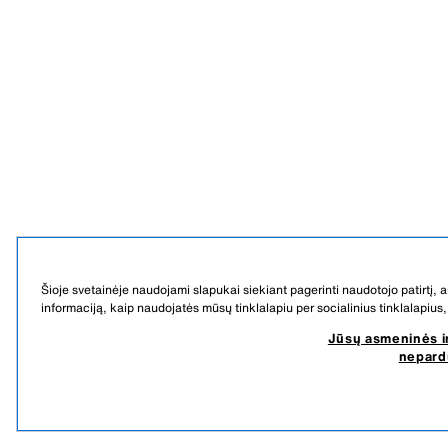
Šioje svetainėje naudojami slapukai siekiant pagerinti naudotojo patirtį, 
informaciją, kaip naudojatės mūsų tinklalapiu per socialinius tinklalapius, 
Jūsų asmeninės i
nepard