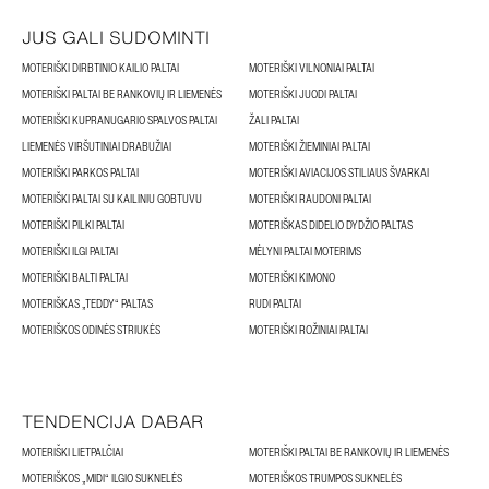
JUS GALI SUDOMINTI
MOTERIŠKI DIRBTINIO KAILIO PALTAI
MOTERIŠKI VILNONIAI PALTAI
MOTERIŠKI PALTAI BE RANKOVIŲ IR LIEMENĖS
MOTERIŠKI JUODI PALTAI
MOTERIŠKI KUPRANUGARIO SPALVOS PALTAI
ŽALI PALTAI
LIEMENĖS VIRŠUTINIAI DRABUŽIAI
MOTERIŠKI ŽIEMINIAI PALTAI
MOTERIŠKI PARKOS PALTAI
MOTERIŠKI AVIACIJOS STILIAUS ŠVARKAI
MOTERIŠKI PALTAI SU KAILINIU GOBTUVU
MOTERIŠKI RAUDONI PALTAI
MOTERIŠKI PILKI PALTAI
MOTERIŠKAS DIDELIO DYDŽIO PALTAS
MOTERIŠKI ILGI PALTAI
MĖLYNI PALTAI MOTERIMS
MOTERIŠKI BALTI PALTAI
MOTERIŠKI KIMONO
MOTERIŠKAS „TEDDY“ PALTAS
RUDI PALTAI
MOTERIŠKOS ODINĖS STRIUKĖS
MOTERIŠKI ROŽINIAI PALTAI
TENDENCIJA DABAR
MOTERIŠKI LIETPALČIAI
MOTERIŠKI PALTAI BE RANKOVIŲ IR LIEMENĖS
MOTERIŠKOS „MIDI“ ILGIO SUKNELĖS
MOTERIŠKOS TRUMPOS SUKNELĖS