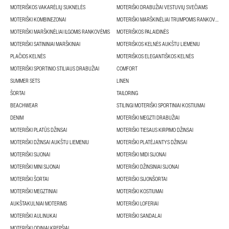
MOTERIŠKOS VAKARĖLIŲ SUKNELĖS
MOTERIŠKI DRABUŽIAI VESTUVIŲ SVEČIAMS
MOTERIŠKI KOMBINEZONAI
MOTERIŠKI MARŠKINĖLIAI TRUMPOMIS RANKOVĖMIS
MOTERIŠKI MARŠKINĖLIAI ILGOMIS RANKOVĖMIS
MOTERIŠKOS PALAIDINĖS
MOTERIŠKI SATININIAI MARŠKINIAI
MOTERIŠKOS KELNĖS AUKŠTU LIEMENIU
PLAČIOS KELNĖS
MOTERIŠKOS ELEGANTIŠKOS KELNĖS
MOTERIŠKI SPORTINIO STILIAUS DRABUŽIAI
COMFORT
SUMMER SETS
LINEN
ŠORTAI
TAILORING
BEACHWEAR
STILINGI MOTERIŠKI SPORTINIAI KOSTIUMAI
DENIM
MOTERIŠKI MEGZTI DRABUŽIAI
MOTERIŠKI PLATŪS DŽINSAI
MOTERIŠKI TIESAUS KIRPIMO DŽINSAI
MOTERIŠKI DŽINSAI AUKŠTU LIEMENIU
MOTERIŠKI PLATĖJANTYS DŽINSAI
MOTERIŠKI SIJONAI
MOTERIŠKI MIDI SIJONAI
MOTERIŠKI MINI SIJONAI
MOTERIŠKI DŽINSINIAI SIJONAI
MOTERIŠKI ŠORTAI
MOTERIŠKI SIJONŠORTAI
MOTERIŠKI MEGZTINIAI
MOTERIŠKI KOSTIUMAI
AUKŠTAKULNIAI MOTERIMS
MOTERIŠKI LOFERIAI
MOTERIŠKI AULINUKAI
MOTERIŠKI SANDALAI
MOTERIŠKI ODINIAI KREPŠIAI