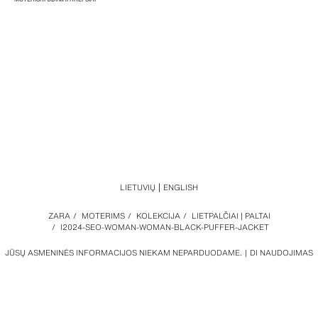
LIETUVIŲ
ENGLISH
ZARA
/
MOTERIMS
/
KOLEKCIJA
/
LIETPALČIAI | PALTAI
/
I2024-SEO-WOMAN-WOMAN-BLACK-PUFFER-JACKET
JŪSŲ ASMENINĖS INFORMACIJOS NIEKAM NEPARDUODAME.
DI NAUDOJIMAS