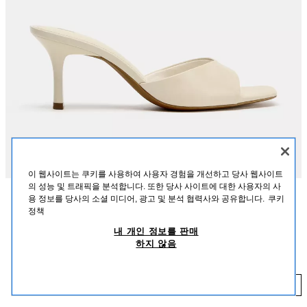
이 웹사이트는 쿠키를 사용하여 사용자 경험을 개선하고 당사 웹사이트
의 성능 및 트래픽을 분석합니다. 또한 당사 사이트에 대한 사용자의 사
용 정보를 당사의 소셜 미디어, 광고 및 분석 협력사와 공유합니다.
쿠키
설명
혼용률
사이즈
정책
내 개인 정보를 판매
백리스 힐 샌들. 뮬 스타일. 와이드 앞 스트랩. 스틸레토 하이힐. 라운드 엔드 마
힐 뮬 샌들
하지 않음
감.
₩ 59,900
굽 높이: 7cm
₩ 
크림 화이트
2314/710/002
추가하기