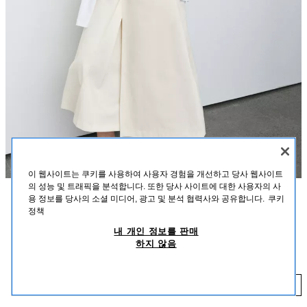
이 웹사이트는 쿠키를 사용하여 사용자 경험을 개선하고 당사 웹사이트
의 성능 및 트래픽을 분석합니다. 또한 당사 사이트에 대한 사용자의 사
용 정보를 당사의 소셜 미디어, 광고 및 분석 협력사와 공유합니다.
쿠키
설명
컬러
혼용률
사이즈
정책
품절 임박
내 개인 정보를 판매
모델 신장: 179 cm
인터록 반소매 티셔츠
+5
하지 않음
₩ 29,900
레귤러핏 - 라운드넥 - 일반 길이 - 반소매
₩ 
추가하기
화이트
4174/378/250
신축성 있고 유연하며 촘촘하게 짜여진 부드럽고 불투명한 니트웨어 티셔츠.