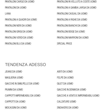
PANTALONI CARGO DA UOMO
PANTALONI IN VELLUTO A COSTE UOMO
PANTALONI DA UOMO
PANTALONI A GAMBA LARGA DA UOMO
LANA
PANTALONI CASUAL DA UOMO
PANTALONI A QUADRI DA UOMO
PANTALONI A RIGHE DA UOMO
PANTALONI NERI DA UOMO
PANTALONI BIANCHI DA UOMO
PANTALONI GRIGI DA UOMO
PANTALONI BEIGE DA UOMO
PANTALONI VERDI DA UOMO
PANTALONI MARRONI DA UOMO
PANTALONI BLU DA UOMO
SPECIAL PRICE
TENDENZA ADESSO
JEANS DA UOMO
ABITI DA UOMO
MAGLIERIA UOMO
FELPE DA UOMO
GIACCHE IN SIMILPELLE DA UOMO
GILET DA UOMO
PIUMINI DA UOMO
GIACCHE IN DENIM DA UOMO
CAPPOTTI IMPERMEABILI DA UOMO
GIACCHE A VENTO E IMPERMEABILI UOMO
CAPPOTTI DA UOMO
CALZATURE UOMO
MOCASSINI DA UOMO
SNEAKERS DA UOMO