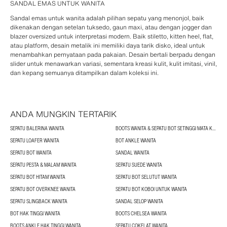
SANDAL EMAS UNTUK WANITA
Sandal emas untuk wanita adalah pilihan sepatu yang menonjol, baik
dikenakan dengan setelan tuksedo, gaun maxi, atau dengan jogger dan
blazer oversized untuk interpretasi modern. Baik stiletto, kitten heel, flat,
atau platform, desain metalik ini memiliki daya tarik disko, ideal untuk
menambahkan pernyataan pada pakaian. Desain bertali berpadu dengan
slider untuk menawarkan variasi, sementara kreasi kulit, kulit imitasi, vinil,
dan kepang semuanya ditampilkan dalam koleksi ini.
ANDA MUNGKIN TERTARIK
SEPATU BALERINA WANITA
BOOTS WANITA & SEPATU BOT SETINGGI MATA KAKI
SEPATU LOAFER WANITA
BOT ANKLE WANITA
SEPATU BOT WANITA
SANDAL WANITA
SEPATU PESTA & MALAM WANITA
SEPATU SUEDE WANITA
SEPATU BOT HITAM WANITA
SEPATU BOT SELUTUT WANITA
SEPATU BOT OVERKNEE WANITA
SEPATU BOT KOBOI UNTUK WANITA
SEPATU SLINGBACK WANITA
SANDAL SELOP WANITA
BOT HAK TINGGI WANITA
BOOTS CHELSEA WANITA
BOOTS ANKLE HAK TINGGI WANITA
SEPATU COKELAT WANITA