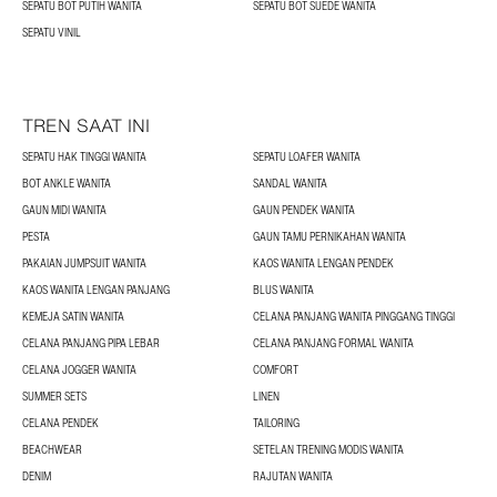
SEPATU BOT PUTIH WANITA
SEPATU BOT SUEDE WANITA
SEPATU VINIL
TREN SAAT INI
SEPATU HAK TINGGI WANITA
SEPATU LOAFER WANITA
BOT ANKLE WANITA
SANDAL WANITA
GAUN MIDI WANITA
GAUN PENDEK WANITA
PESTA
GAUN TAMU PERNIKAHAN WANITA
PAKAIAN JUMPSUIT WANITA
KAOS WANITA LENGAN PENDEK
KAOS WANITA LENGAN PANJANG
BLUS WANITA
KEMEJA SATIN WANITA
CELANA PANJANG WANITA PINGGANG TINGGI
CELANA PANJANG PIPA LEBAR
CELANA PANJANG FORMAL WANITA
CELANA JOGGER WANITA
COMFORT
SUMMER SETS
LINEN
CELANA PENDEK
TAILORING
BEACHWEAR
SETELAN TRENING MODIS WANITA
DENIM
RAJUTAN WANITA