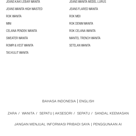
JEANS KAKI LEBAR WANITA
JEANS WANITA MODEL LURUS
JEANS WANITA HIGH WAISTED
JEANS FLARED WANITA
ROK WANITA
ROK MIDI
MINI
ROK DENIM WANITA
CELANA PENDEK WANITA
ROK CELANA WANITA
SWEATER WANITA
MANTEL TRENCH WANITA
ROMPI & VEST WANITA
SETELAN WANITA
TAS KULIT WANITA
BAHASA INDONESIA
ENGLISH
ZARA
/
WANITA
/
SEPATU | AKSESORI
/
SEPATU
/
SANDAL KEEMASAN
JANGAN MENJUAL INFORMASI PRIBADI SAYA
PENGGUNAAN AI