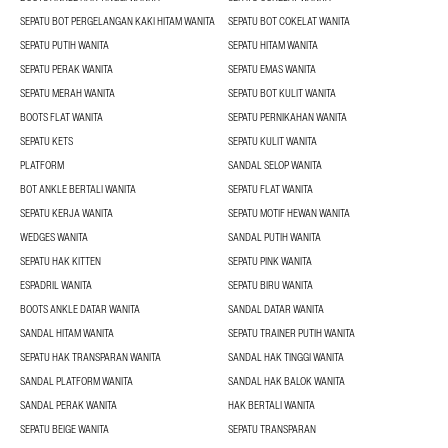
SEPATU BOT PERGELANGAN KAKI HITAM WANITA
SEPATU BOT COKELAT WANITA
SEPATU PUTIH WANITA
SEPATU HITAM WANITA
SEPATU PERAK WANITA
SEPATU EMAS WANITA
SEPATU MERAH WANITA
SEPATU BOT KULIT WANITA
BOOTS FLAT WANITA
SEPATU PERNIKAHAN WANITA
SEPATU KETS
SEPATU KULIT WANITA
PLATFORM
SANDAL SELOP WANITA
BOT ANKLE BERTALI WANITA
SEPATU FLAT WANITA
SEPATU KERJA WANITA
SEPATU MOTIF HEWAN WANITA
WEDGES WANITA
SANDAL PUTIH WANITA
SEPATU HAK KITTEN
SEPATU PINK WANITA
ESPADRIL WANITA
SEPATU BIRU WANITA
BOOTS ANKLE DATAR WANITA
SANDAL DATAR WANITA
SANDAL HITAM WANITA
SEPATU TRAINER PUTIH WANITA
SEPATU HAK TRANSPARAN WANITA
SANDAL HAK TINGGI WANITA
SANDAL PLATFORM WANITA
SANDAL HAK BALOK WANITA
SANDAL PERAK WANITA
HAK BERTALI WANITA
SEPATU BEIGE WANITA
SEPATU TRANSPARAN