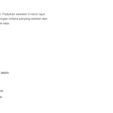
ni. Padukan sweater V-neck rajut
engan celana panjang setelan dan
a saja.
 WANITA
ITA
TA