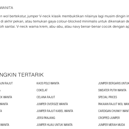
 WANITA
n wol bertekstur, jumper V-neck klasik membuktikan nilainya lagi musim dingin i
di akhir pekan, atau temukan gaya colour-blocked minimalis untuk dikenakan d
ebih santai. V-neck warna krem, abu-abu, atau navy benar-benar cocok dengan ap
NGKIN TERTARIK
AUN RAJUT
KAOS POLO WANITA
JUMPER BERGARIS UNTUK
A
COKELAT
SWEATER PUTIH WANITA
CK WANITA
CELANA RAJUT
SPECIAL PRICES
WANITA
JUMPER OVERSIZE WANITA
PAKAIAN RAJUT WOL WAN
TA
JUMPER RAJUT KABEL WANITA
CARDIGAN CHUNKY WANI
JERSI PANJANG
CROPPED JUMPER
 WANITA
JUMPER HIJAU UNTUK WANITA
JUMPER MERAH MUDA