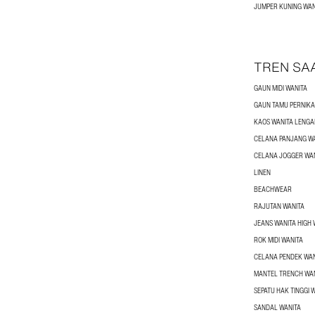
JUMPER KUNING WAN
TREN SAA
GAUN MIDI WANITA
GAUN TAMU PERNIKA
KAOS WANITA LENGA
CELANA PANJANG WA
CELANA JOGGER WA
LINEN
BEACHWEAR
RAJUTAN WANITA
JEANS WANITA HIGH 
ROK MIDI WANITA
CELANA PENDEK WAN
MANTEL TRENCH WA
SEPATU HAK TINGGI 
SANDAL WANITA