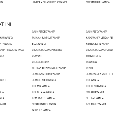
ITA
JUMPER ABU-ABU UNTUK WANITA
SWEATER BIRU WANITA
T INI
GAUN PENDEK WANITA
GAUN PESTA WANITA
HAN WANITA
PAKAIAN JUMPSUIT WANITA
KAOS WANITA LENGAN PE
N PANJANG
BLUS WANITA
KEMEJA SATIN WANITA
NITA PINGGANG TINGGI
CELANA PANJANG PIPA LEBAR
CELANA PANJANG FORMA
NITA
COMFORT
SUMMER SETS
CELANA PENDEK
TAILORING
SETELAN TRENING MODIS WANITA
DENIM
JEANS KAKI LEBAR WANITA
JEANS WANITA MODEL LU
WAISTED
JEANS FLARED WANITA
ROK WANITA
ROK MINI WANITA
ROK DENIM WANITA
ITA
ROK CELANA WANITA
SWEATER WANITA
NITA
ROMPI & VEST WANITA
SETELAN WANITA
WANITA
SEPATU LOAFER WANITA
BOT ANKLE WANITA
TAS KULIT WANITA