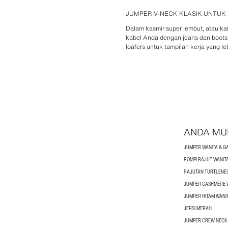
JUMPER V-NECK KLASIK UNTUK
Dalam kasmir super lembut, atau kai
kabel Anda dengan jeans dan boots 
loafers untuk tampilan kerja yang l
ANDA MU
JUMPER WANITA & G
ROMPI RAJUT WANIT
RAJUTAN TURTLENE
JUMPER CASHMERE 
JUMPER HITAM WANI
JERSI MERAH
JUMPER CREW NECK