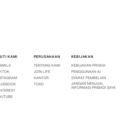
KUTI KAMI
PERUSAHAAN
KEBIJAKAN
AWALA
TENTANG KAMI
KEBIJAKAN PRIVASI
IKTOK
JOIN LIFE
PENGGUNAAN AI
NSTAGRAM
KANTOR
SYARAT PEMBELIAN
JANGAN MENJUAL
ACEBOOK
TOKO
INFORMASI PRIBADI SAYA
INTEREST
OUTUBE