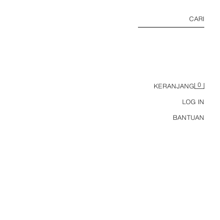
CARI
0
KERANJANG
LOG IN
BANTUAN
KERAH V