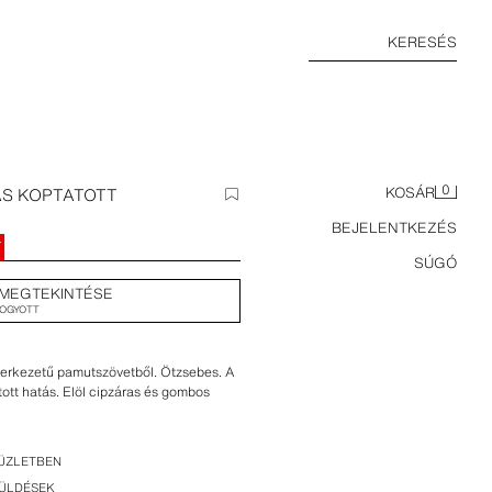
KERESÉS
0
ÁS KOPTATOTT
KOSÁR
BEJELENTKEZÉS
T
SÚGÓ
MEGTEKINTÉSE
FOGYOTT
zerkezetű pamutszövetből. Ötzsebes. A
ott hatás. Elöl cipzáras és gombos
ÜZLETBEN
KÜLDÉSEK