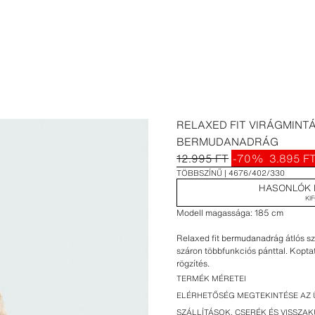
RELAXED FIT VIRÁGMINT
BERMUDANADRÁG
12.995 FT
-70%
3.895 F
TÖBBSZÍNŰ
4676/402/330
HASONLÓK 
KI
Modell magassága: 185 cm
Relaxed fit bermudanadrág átlós s
száron többfunkciós pánttal. Koptat
rögzítés.
TERMÉK MÉRETEI
ELÉRHETŐSÉG MEGTEKINTÉSE AZ 
SZÁLLÍTÁSOK, CSERÉK ÉS VISSZA