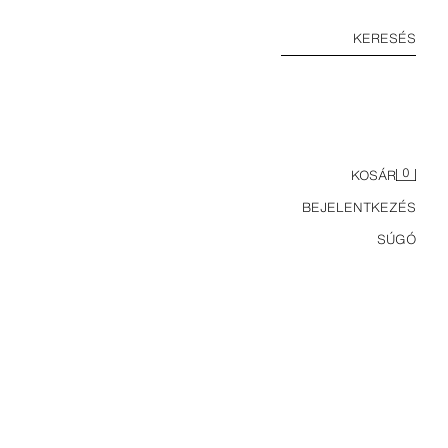
KERESÉS
0
KOSÁR
BEJELENTKEZÉS
SÚGÓ
OVÁLIS MŰGYANTA NAPSZEMÜVEG