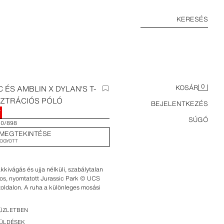
KERESÉS
0
 ÉS AMBLIN X DYLAN'S T-
KOSÁR
SZTRÁCIÓS PÓLÓ
BEJELENTKEZÉS
T
SÚGÓ
50/898
MEGTEKINTÉSE
FOGYOTT
kkivágás és ujja nélküli, szabálytalan
tos, nyomtatott Jurassic Park © UCS
toldalon. A ruha a különleges mosási
jelenésű. Ezért színe kissé eltérhet a
űködés: Dylan's T-Shirt Club x Zara.
ÜZLETBEN
KÜLDÉSEK