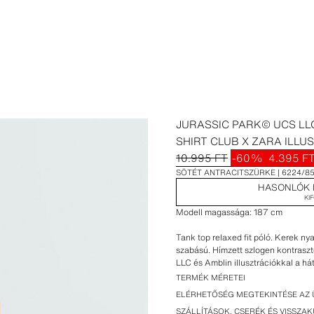
JURASSIC PARK© UCS LLC
SHIRT CLUB X ZARA ILLU
10.995 FT
-60%
4.395 F
SÖTÉT ANTRACITSZÜRKE
6224/8
HASONLÓK 
KI
Modell magassága: 187 cm
Tank top relaxed fit póló. Kerek nya
szabású. Hímzett szlogen kontrasz
LLC és Amblin illusztrációkkal a há
eljárásnak köszönhetően egyedi meg
TERMÉK MÉRETEI
fotón láthatótól. Speciális együttm
ELÉRHETŐSÉG MEGTEKINTÉSE AZ 
SZÁLLÍTÁSOK, CSERÉK ÉS VISSZA