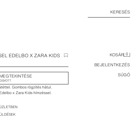
KERESÉS
0
SEL EDELBO X ZARA KIDS
KOSÁR
BEJELENTKEZÉS
SÚGÓ
MEGTEKINTÉSE
FOGYOTT
átéttel. Gombos rögzítés hátul.
 Edelbo x Zara Kids hímzéssel.
ÜZLETBEN
KÜLDÉSEK