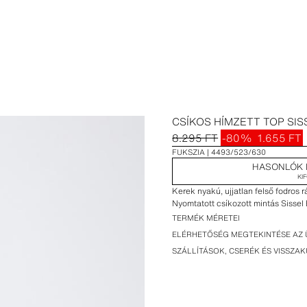
CSÍKOS HÍMZETT TOP SIS
8.295 FT
-80%
1.655 FT
FUKSZIA
4493/523/630
HASONLÓK 
KI
Kerek nyakú, ujjatlan felső fodros r
Nyomtatott csíkozott mintás Sissel
TERMÉK MÉRETEI
ELÉRHETŐSÉG MEGTEKINTÉSE AZ 
SZÁLLÍTÁSOK, CSERÉK ÉS VISSZA