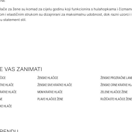
ENE
 hlače za žene su komad za cijelu godinu koji funkcionira s hulahopkama i čizma
m i elastičnim strukom su dizajnirani za maksimalnu udobnost, dok razni uzorci i 
u statement stil.
E VAS ZANIMATI
ČICE
ŽENSKE HLAČICE
ŽENSKE PROZRAČNE LAN
TKE HLAČE
ŽENSKE SIVE KRATKE HLAČE
ŽENSKE CRNE KRATKE HL
RATKE HLAČE
MOM KRATKE HLAČE
ZELENE HLAČICE ŽENE
NE
PLAVE HLAČICE ŽENE
RUŽIČASTE HLAČICE ŽENE
TKE HLAČE
TRENDU