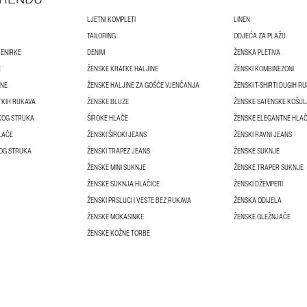
LJETNI KOMPLETI
LINEN
TAILORING
ODJEĆA ZA PLAŽU
RENIRKE
DENIM
ŽENSKA PLETIVA
E
ŽENSKE KRATKE HALJINE
ŽENSKI KOMBINEZONI
INE
ŽENSKE HALJINE ZA GOŠĆE VJENČANJA
ŽENSKI T-SHIRTI DUGIH R
TKIH RUKAVA
ŽENSKE BLUZE
ŽENSKE SATENSKE KOŠUL
KOG STRUKA
ŠIROKE HLAČE
ŽENSKE ELEGANTNE HLA
LAČE
ŽENSKI ŠIROKI JEANS
ŽENSKI RAVNI JEANS
KOG STRUKA
ŽENSKI TRAPEZ JEANS
ŽENSKE SUKNJE
ŽENSKE MINI SUKNJE
ŽENSKE TRAPER SUKNJE
ŽENSKE SUKNJA HLAČICE
ŽENSKI DŽEMPERI
ŽENSKI PRSLUCI I VESTE BEZ RUKAVA
ŽENSKA ODIJELA
ŽENSKE MOKASINKE
ŽENSKE GLEŽNJAČE
ŽENSKE KOŽNE TORBE