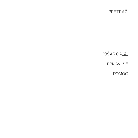
PRETRAŽI
0
KOŠARICA
PRIJAVI SE
POMOĆ
KRATKE HLAČE OD LANA S CVJETNIM UZORKOM I ČIPKOM