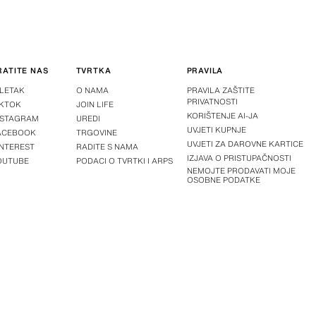
RATITE NAS
TVRTKA
PRAVILA
-LETAK
O NAMA
PRAVILA ZAŠTITE
PRIVATNOSTI
IKTOK
JOIN LIFE
KORIŠTENJE AI-JA
NSTAGRAM
UREDI
UVJETI KUPNJE
ACEBOOK
TRGOVINE
UVJETI ZA DAROVNE KARTICE
INTEREST
RADITE S NAMA
IZJAVA O PRISTUPAČNOSTI
OUTUBE
PODACI O TVRTKI I ARPS
NEMOJTE PRODAVATI MOJE
OSOBNE PODATKE