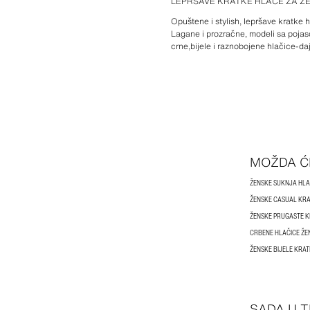
LEPRŠAVE KRATKE HLAČE ZA Ž
Opuštene i stylish, lepršave kratke
Lagane i prozračne, modeli sa pojaso
crne,bijele i raznobojene hlačice-daj
MOŽDA Ć
ŽENSKE SUKNJA HLA
ŽENSKE CASUAL KRA
ŽENSKE PRUGASTE K
CRBENE HLAČICE ŽE
ŽENSKE BIJELE KRA
SADA U 