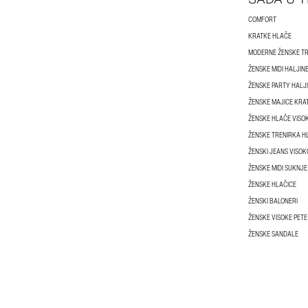
COMFORT
KRATKE HLAČE
MODERNE ŽENSKE T
ŽENSKE MIDI HALJIN
ŽENSKE PARTY HALJ
ŽENSKE MAJICE KRA
ŽENSKE HLAČE VISO
ŽENSKE TRENIRKA H
ŽENSKI JEANS VISO
ŽENSKE MIDI SUKNJE
ŽENSKE HLAČICE
ŽENSKI BALONERI
ŽENSKE VISOKE PETE
ŽENSKE SANDALE