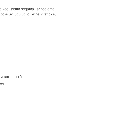
ma kao i golim nogama i sandalama.
boje-uključujući cvjetne, grafičke,
ENE KRATKE HLAČE
AČE