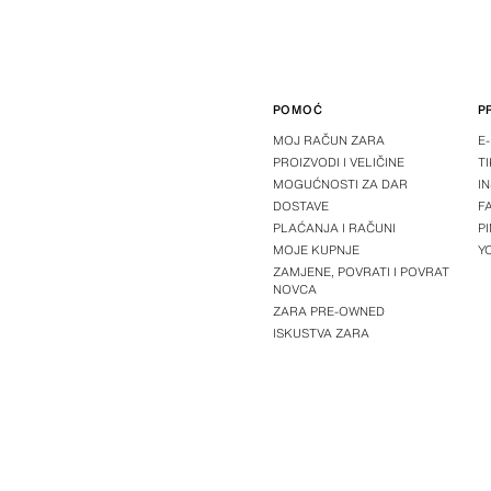
POMOĆ
P
MOJ RAČUN ZARA
E
PROIZVODI I VELIČINE
T
MOGUĆNOSTI ZA DAR
I
DOSTAVE
F
PLAĆANJA I RAČUNI
P
MOJE KUPNJE
Y
ZAMJENE, POVRATI I POVRAT
NOVCA
ZARA PRE-OWNED
ISKUSTVA ZARA