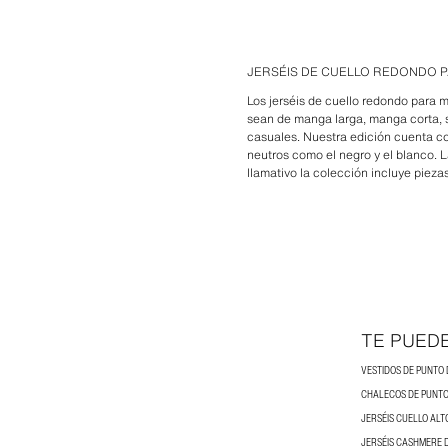
JERSÉIS DE CUELLO REDONDO 
Los jerséis de cuello redondo para m
sean de manga larga, manga corta, s
casuales. Nuestra edición cuenta c
neutros como el negro y el blanco. L
llamativo la colección incluye pieza
TE PUED
VESTIDOS DE PUNTO
CHALECOS DE PUNT
JERSÉIS CUELLO ALT
JERSÉIS CASHMERE 