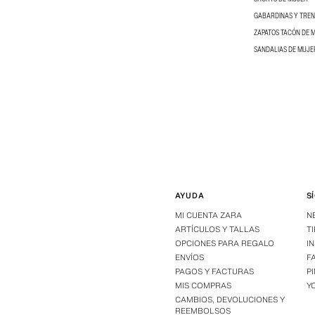
GABARDINAS Y TRE
ZAPATOS TACÓN DE 
SANDALIAS DE MUJE
AYUDA
S
MI CUENTA ZARA
N
ARTÍCULOS Y TALLAS
T
OPCIONES PARA REGALO
I
ENVÍOS
F
PAGOS Y FACTURAS
P
MIS COMPRAS
Y
CAMBIOS, DEVOLUCIONES Y
REEMBOLSOS