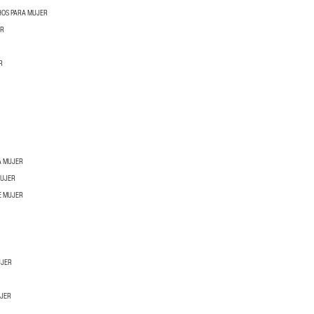
HOS PARA MUJER
ER
R
A MUJER
MUJER
E MUJER
UJER
UJER