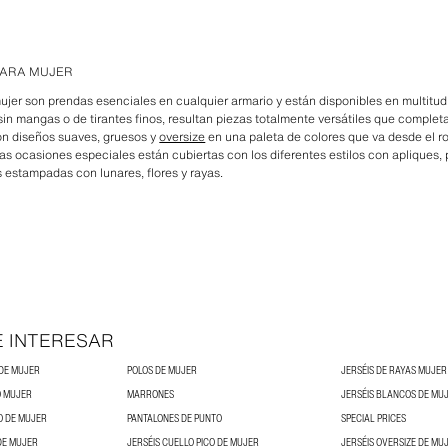
PARA MUJER
ujer son prendas esenciales en cualquier armario y están disponibles en multitud 
in mangas o de tirantes finos, resultan piezas totalmente versátiles que comple
on diseños suaves, gruesos y
oversize
en una paleta de colores que va desde el roj
as ocasiones especiales están cubiertas con los diferentes estilos con apliques, 
s estampadas con lunares, flores y rayas.
E INTERESAR
 DE MUJER
POLOS DE MUJER
JERSÉIS DE RAYAS MUJER
O MUJER
MARRONES
JERSÉIS BLANCOS DE MU
O DE MUJER
PANTALONES DE PUNTO
SPECIAL PRICES
DE MUJER
JERSÉIS CUELLO PICO DE MUJER
JERSÉIS OVERSIZE DE MU