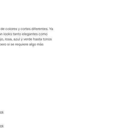
de colores y cortes diferentes. Ya
tan looks tanto elegantes como
o, rosa, azul y verde hasta tonos
pero si se requiere algo más
JER
JER