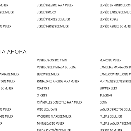
 MUJER
JERSÉIS NEGROS PARA MUJER
JERSÉIS EN PUNTO DE OC
S DE MUJER
JERSEIS ROJOS
JERSÉIS LARGOS DE MUJ
JERSÉIS VERDES DE MUJER
JERSÉIS ROSAS
 DE MUJER
JERSÉIS GRISES DE MUJER
JERSÉIS AZULES DE MUJE
IA AHORA
VESTIDOS CORTOS Y MINI
MONOS DE MUJER
VESTIDOS DE INVITADA DE BODA
CAMISETAS MANGA CORT
LARGA DE MUJER
BLUSAS DE MUJER
CAMISAS SATINADAS DE 
TO DE MUJER
PANTALONES ANCHOS PARA MUJER
PANTALONES DE VESTIR D
 DE MUJER
COMFORT
SUMMER SETS
SHORTS
TAILORING
CHÁNDALES CON ESTILO PARA MUJER
DENIM
DE MUJER
WIDE LEG JEANS
VAQUEROS RECTOS DE M
O DE MUJER
VAQUEROS FLARE DE MUJER
FALDAS DE MUJER
ER
MINIFALDAS DE MUJER
FALDAS VAQUERAS DE M
FALDA PANTALÓN DE MUJER
JERSÉIS DE MUJER