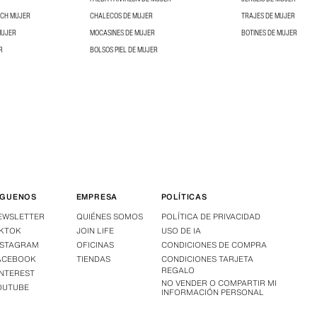
NCH MUJER
CHALECOS DE MUJER
TRAJES DE MUJER
MUJER
MOCASINES DE MUJER
BOTINES DE MUJER
R
BOLSOS PIEL DE MUJER
ÍGUENOS
EMPRESA
POLÍTICAS
EWSLETTER
QUIÉNES SOMOS
POLÍTICA DE PRIVACIDAD
IKTOK
JOIN LIFE
USO DE IA
NSTAGRAM
OFICINAS
CONDICIONES DE COMPRA
ACEBOOK
TIENDAS
CONDICIONES TARJETA
REGALO
INTEREST
NO VENDER O COMPARTIR MI
OUTUBE
INFORMACIÓN PERSONAL