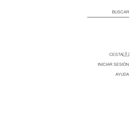
BUSCAR
0
CESTA
INICIAR SESIÓN
AYUDA
JERSEY PUNTO FINO RAYAS CON LINO