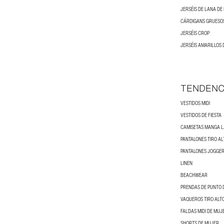
JERSÉIS DE LANA DE
CÁRDIGANS GRUESO
JERSÉIS CROP
JERSÉIS AMARILLOS
TENDENC
VESTIDOS MIDI
VESTIDOS DE FIESTA
CAMISETAS MANGA 
PANTALONES TIRO AL
PANTALONES JOGGER
LINEN
BEACHWEAR
PRENDAS DE PUNTO 
VAQUEROS TIRO ALT
FALDAS MIDI DE MUJ
SHORTS DE MUJER