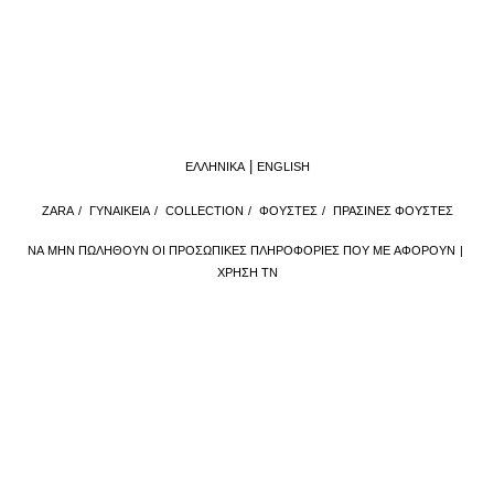
ΕΛΛΗΝΙΚΆ
ENGLISH
ZARA
/
ΓΥΝΑΙΚΕΙΑ
/
COLLECTION
/
ΦΟΥΣΤΕΣ
/
ΠΡΆΣΙΝΕΣ ΦΟΎΣΤΕΣ
ΝΑ ΜΗΝ ΠΩΛΗΘΟΎΝ ΟΙ ΠΡΟΣΩΠΙΚΈΣ ΠΛΗΡΟΦΟΡΊΕΣ ΠΟΥ ΜΕ ΑΦΟΡΟΎΝ
ΧΡΉΣΗ ΤΝ