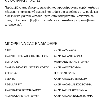
ΚΑΛΟΚΑΙΡΙΝΆ ΓΙΑ ΆΝΔΡΕΣ
Περιλαμβάνοντας ελαφριές επιλογές που προσφέρουν μια κομψή στιλιστική
δήλωση, τα καλοκαιρινά ανδρικά κοστούμια μας διαθέτουν στιλ, ουσία και
είναι ιδανικά για τους ζεστούς μήνες. Από υφάσματα που «αναπνέουν»,
όπως το λινό και το βαμβάκι, η κολεξιόν είναι ευκολοφόρετη και αβίαστα
εντυπωσιακή.
ΜΠΟΡΕΙ ΝΑ ΣΑΣ ΕΝΔΙΑΦΕΡΕΙ
ΛΙΝΟ
ΑΝΔΡΙΚΆ ΣΑΚΆΚΙΑ
ΑΝΔΡΙΚΈΣ ΓΡΑΒΆΤΕΣ ΚΑΙ ΠΑΠΙΓΙΌΝ
ΑΝΔΡΙΚΆ ΠΑΝΤΕΛΌΝΙΑ
EDITORIAL
ΜΑΎΡΑ ΑΝΔΡΙΚΆ ΚΟΣΤΟΎΜΙΑ
ΑΝΔΡΙΚΆ ΜΠΛΕ ΚΑΙ ΝΑΥΤΙΚΆ ΚΟΣΤΟΎΜΙΑ
ΑΝΔΡΙΚΆ ΚΟΣΤΟΎΜΙΑ
ΑΞΕΣΟΥΑΡ
ΠΡΟΒΟΛΉ ΌΛΩΝ
EVENTS
ΑΝΔΡΙΚΆ ΚΟΣΤΟΎΜΙΑ SLIM FIT
REGULAR FIT
ΑΝΔΡΙΚΆ CASUAL ΚΟΣΤΟΎΜΙΑ
ΑΝΔΡΙΚΆ ΚΟΣΤΟΎΜΙΑ ΓΆΜΟΥ
ΑΝΔΡΙΚΆ ΓΚΡΙ ΚΟΣΤΟΎΜΙΑ
ΑΝΔΡΙΚΆ ΚΑΡΌ ΚΟΣΤΟΎΜΙΑ
ΑΝΔΡΙΚΆ ΜΆΛΛΙΝΑ ΚΟΣΤΟΎΜΙΑ