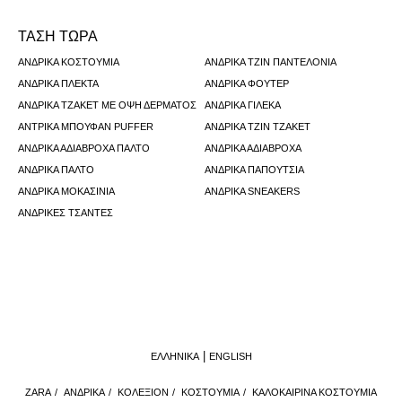
ΤΑΣΗ ΤΩΡΑ
ΑΝΔΡΙΚΆ ΚΟΣΤΟΎΜΙΑ
ΑΝΔΡΙΚΆ ΤΖΙΝ ΠΑΝΤΕΛΌΝΙΑ
ΑΝΔΡΙΚΆ ΠΛΕΚΤΆ
ΑΝΔΡΙΚΆ ΦΟΎΤΕΡ
ΑΝΔΡΙΚΆ ΤΖΆΚΕΤ ΜΕ ΌΨΗ ΔΈΡΜΑΤΟΣ
ΑΝΔΡΙΚΆ ΓΙΛΈΚΑ
ΑΝΤΡΙΚΆ ΜΠΟΥΦΆΝ PUFFER
ΑΝΔΡΙΚΆ ΤΖΙΝ ΤΖΆΚΕΤ
ΑΝΔΡΙΚΆ ΑΔΙΆΒΡΟΧΑ ΠΑΛΤΌ
ΑΝΔΡΙΚΆ ΑΔΙΆΒΡΟΧΑ
ΑΝΔΡΙΚΆ ΠΑΛΤΌ
ΑΝΔΡΙΚΆ ΠΑΠΟΎΤΣΙΑ
ΑΝΔΡΙΚΆ ΜΟΚΑΣΊΝΙΑ
ΑΝΔΡΙΚΆ SNEAKERS
ΑΝΔΡΙΚΈΣ ΤΣΆΝΤΕΣ
ΕΛΛΗΝΙΚΆ
ENGLISH
ZARA
/
ΑΝΔΡΙΚΑ
/
ΚΟΛΕΞΙΌΝ
/
ΚΟΣΤΟΥΜΙΑ
/
ΚΑΛΟΚΑΙΡΙΝΆ ΚΟΣΤΟΎΜΙΑ