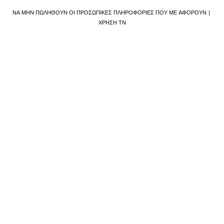
ΝΑ ΜΗΝ ΠΩΛΗΘΟΎΝ ΟΙ ΠΡΟΣΩΠΙΚΈΣ ΠΛΗΡΟΦΟΡΊΕΣ ΠΟΥ ΜΕ ΑΦΟΡΟΎΝ
ΧΡΉΣΗ ΤΝ