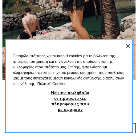
Ο παρών ιστότοπος χρησιμοποιεί cookies για τη βελτίωση της
εμπειρίας του χρήστη και την ανάλυση της απόδοσης και της
κυκλοφορίας στον ιστότοπό μας. Επίσης, ανταλλάσσουμε
πληροφορίες σχετικά με την από μέρους σας χρήση της τοποθεσίας
μας με τους συνεργάτες μέσων κοινωνικής δικτύωσης, διαφημίσεων
και ανάλυσης.
Πολιτική Cookies
Να μην πωληθούν
ΠΕΡΙΓΡΑΦΗ
ΣΎΝΘΕΣΗ
ΔΙΑΣΤΆΣΕΙΣ
οι προσωπικές
πληροφορίες που
Κοντό φόρεμα με όρθιο γιακά και καβαδούρα. Κατασκευασμένο από σατέν
ΦΟΡΕΜΑ ΣΑΤΕΝ ΔΑΝΤΕΛΑ
με αφορούν
ύφασμα με λεπτομέρεια σούρες και στρίφωμα με άνοιγμα που καταλήγει σε
35,95 EUR
δαντέλα. Κλείσιμο στην πλάτη με κρυφό φερμουάρ στη ραφή.
ΜΑΎΡΟ
7969/222/800
35
ΠΡΟΣΘΗΚΗ