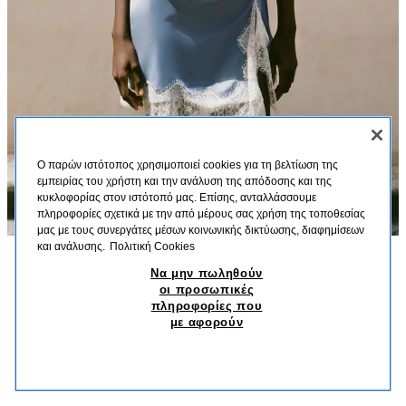
Ο παρών ιστότοπος χρησιμοποιεί cookies για τη βελτίωση της
εμπειρίας του χρήστη και την ανάλυση της απόδοσης και της
κυκλοφορίας στον ιστότοπό μας. Επίσης, ανταλλάσσουμε
πληροφορίες σχετικά με την από μέρους σας χρήση της τοποθεσίας
μας με τους συνεργάτες μέσων κοινωνικής δικτύωσης, διαφημίσεων
και ανάλυσης.
Πολιτική Cookies
Να μην πωληθούν
ΠΕΡΙΓΡΑΦΗ
ΣΎΝΘΕΣΗ
ΔΙΑΣΤΆΣΕΙΣ
οι προσωπικές
ΦΟΡΕΜΑ ΣΑΤΕΝ ΔΑΝΤΕΛΑ
πληροφορίες που
Κοντό φόρεμα με όρθιο γιακά και καβαδούρα. Κατασκευασμένο από σατινέ
με αφορούν
ύφασμα με λεπτομέρεια σούρες και άνοιγμα στο κάτω μέρος που καταλήγει
35,95 EUR
-72%
9,99 EUR
σε δαντέλα. Κλείσιμο στην πλάτη με κρυφό φερμουάρ στη ραφή.
9,99
ΜΠΛΕ / ΧΆΛΥΒΑΣ
2654/484/431
ΠΑΡΌΜΟΙΑ ΠΡΟΪΌΝΤΑ
ΔΕΝ ΥΠΑΡΧΕΙ ΑΠΟΘΕΜΑ