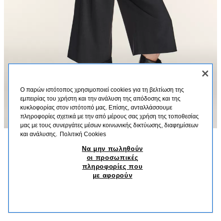
Ο παρών ιστότοπος χρησιμοποιεί cookies για τη βελτίωση της
εμπειρίας του χρήστη και την ανάλυση της απόδοσης και της
κυκλοφορίας στον ιστότοπό μας. Επίσης, ανταλλάσσουμε
πληροφορίες σχετικά με την από μέρους σας χρήση της τοποθεσίας
μας με τους συνεργάτες μέσων κοινωνικής δικτύωσης, διαφημίσεων
και ανάλυσης.
Πολιτική Cookies
Να μην πωληθούν
ΠΕΡΙΓΡΑΦΗ
ΣΎΝΘΕΣΗ
ΔΙΑΣΤΆΣΕΙΣ
οι προσωπικές
ΦΑΡΔΙΑ ΒΕΡΜΟΥΔΑ ΜΕ ΠΙΕΤΕΣ
πληροφορίες που
Ύψος μοντέλου: 180 cm
με αφορούν
25,95 EUR
-76%
5,99 EUR
Βερμούδα μεσαίου ύψους και μέση με θηλιές. Πλαϊνές τσέπες και ψεύτικη
5,99
τσέπη με ρέλι στην πλάτη. Λεπτομέρεια διπλής πιέτας στο μπροστινό μέρος.
ΠΑΡΌΜΟΙΑ ΠΡΟΪΌΝΤΑ
Φαρδύ πόδι. Κλείσιμο μπροστά με φερμουάρ, εσωτερικό κουμπί και
ΔΕΝ ΥΠΑΡΧΕΙ ΑΠΟΘΕΜΑ
ΓΚΡΙ ΑΝΘΡΑΚΊ
1255/409/807
μεταλλικές κόπιτσες.