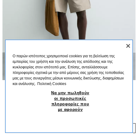
Ο παρών ιστότοπος χρησιμοποιεί cookies για τη βελτίωση της
εμπειρίας του χρήστη και την ανάλυση της απόδοσης και της
κυκλοφορίας στον ιστότοπό μας. Επίσης, ανταλλάσσουμε
πληροφορίες σχετικά με την από μέρους σας χρήση της τοποθεσίας
μας με τους συνεργάτες μέσων κοινωνικής δικτύωσης, διαφημίσεων
και ανάλυσης.
Πολιτική Cookies
Να μην πωληθούν
ΠΕΡΙΓΡΑΦΗ
ΧΡΏΜΑ
ΣΎΝΘΕΣΗ
ΔΙΑΣΤΆΣΕΙΣ
οι προσωπικές
πληροφορίες που
Ύψος μοντέλου: 188 cm
ΠΟΥΚΑΜΙΣΟ REGULAR FIT 100% ΛΙΝΟ
+3
με αφορούν
39,95 EUR
Πουκάμισο regular fit από λινό ύφασμα. Γιακάς και μακρύ μανίκι που
καταλήγει σε μανσέτα με κουμπί. Κλείσιμο μπροστά με κουμπιά.
39
ΛΕΥΚΌ
1063/410/250
ΠΡΟΣΘΗΚΗ