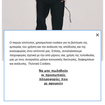
Ο παρών ιστότοπος χρησιμοποιεί cookies για τη βελτίωση της
εμπειρίας του χρήστη και την ανάλυση της απόδοσης και της
κυκλοφορίας στον ιστότοπό μας. Επίσης, ανταλλάσσουμε
πληροφορίες σχετικά με την από μέρους σας χρήση της τοποθεσίας
μας με τους συνεργάτες μέσων κοινωνικής δικτύωσης, διαφημίσεων
και ανάλυσης.
Πολιτική Cookies
Να μην πωληθούν
ΠΕΡΙΓΡΑΦΗ
ΣΎΝΘΕΣΗ
ΔΙΑΣΤΆΣΕΙΣ
οι προσωπικές
ΣΑΤΕΝ ΠΑΝΤΕΛΟΝΙ ΜΕ ΚΕΝΤΗΜΑΤΑ ZW COLLECTION
πληροφορίες που
Ύψος μοντέλου: 180 cm
με αφορούν
45,95 EUR
-78%
9,99 EUR
ZARA WOMAN COLLECTION
9,99
ΠΑΡΌΜΟΙΑ ΠΡΟΪΌΝΤΑ
Παντελόνι με κύριο ύφασμα από κλώση βισκόζης. Μεσαίο ύψος μέσης και
ΔΕΝ ΥΠΑΡΧΕΙ ΑΠΟΘΕΜΑ
ΜΑΎΡΟ
5344/203/800
ελαστική μέση. Κάτω μέρος με κεντήματα με χρωματικό συνδυασμό σε