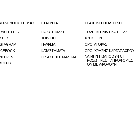
ΚΟΛΟΥΘΗΣΤΕ ΜΑΣ
ΕΤΑΙΡΕΙΑ
ΕΤΑΙΡΙΚΗ ΠΟΛΙΤΙΚΗ
EWSLETTER
ΠΟΙΟΙ ΕΙΜΑΣΤΕ
ΠΟΛΙΤΙΚΗ ΙΔΙΩΤΙΚΟΤΗΤΑΣ
IKTOK
JOIN LIFE
ΧΡΉΣΗ ΤΝ
NSTAGRAM
ΓΡΑΦΕΙΑ
ΟΡΟΙ ΑΓΟΡΑΣ
ACEBOOK
ΚΑΤΑΣΤHΜΑΤΑ
ΟΡΟΙ ΧΡΗΣΗΣ ΚΑΡΤΑΣ ΔΩΡΟΥ
ΝΑ ΜΗΝ ΠΩΛΗΘΟΎΝ ΟΙ
INTEREST
ΕΡΓΑΣΤΕΙΤΕ ΜΑΖΙ ΜΑΣ
ΠΡΟΣΩΠΙΚΈΣ ΠΛΗΡΟΦΟΡΊΕΣ
OUTUBE
ΠΟΥ ΜΕ ΑΦΟΡΟΎΝ