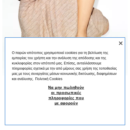
Ο παρών ιστότοπος χρησιμοποιεί cookies για τη βελτίωση της
εμπειρίας του χρήστη και την ανάλυση της απόδοσης και της
κυκλοφορίας στον ιστότοπό μας. Επίσης, ανταλλάσσουμε
πληροφορίες σχετικά με την από μέρους σας χρήση της τοποθεσίας
μας με τους συνεργάτες μέσων κοινωνικής δικτύωσης, διαφημίσεων
και ανάλυσης.
Πολιτική Cookies
Να μην πωληθούν
ΠΕΡΙΓΡΑΦΗ
ΣΎΝΘΕΣΗ
ΔΙΑΣΤΆΣΕΙΣ
οι προσωπικές
ΜΠΑΛΑΡΙΝΑ ΜΕΤΑΛΛΙΖΕ ΜΕ ΕΦΕ ΠΛΕΞΙΔΑΣ
πληροφορίες που
Ίσιο παπούτσι τύπου μπαλαρίνα μεταλλιζέ. Σώμα με εφέ πλεξίδας. Τελείωμα
με αφορούν
σε τετραγωνισμένη μύτη.
35,95 EUR
-83%
5,99 EUR
5,99
Ύψος σόλας: 0,5 cm
ΠΑΡΌΜΟΙΑ ΠΡΟΪΌΝΤΑ
ΧΡΥΣΌ
2549/710/091
ΔΕΝ ΥΠΑΡΧΕΙ ΑΠΟΘΕΜΑ