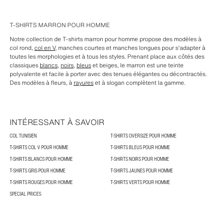
T-SHIRTS MARRON POUR HOMME
Notre collection de T-shirts marron pour homme propose des modèles à
col rond,
col en V,
manches courtes et manches longues pour s'adapter à
toutes les morphologies et à tous les styles. Prenant place aux côtés des
classiques
blancs
,
noirs
,
bleus
et beiges, le marron est une teinte
polyvalente et facile à porter avec des tenues élégantes ou décontractés.
Des modèles à fleurs, à
rayures
et à slogan complètent la gamme.
INTÉRESSANT À SAVOIR
COL TUNISIEN
T-SHIRTS OVERSIZE POUR HOMME
T-SHIRTS COL V POUR HOMME
T-SHIRTS BLEUS POUR HOMME
T-SHIRTS BLANCS POUR HOMME
T-SHIRTS NOIRS POUR HOMME
T-SHIRTS GRIS POUR HOMME
T-SHIRTS JAUNES POUR HOMME
T-SHIRTS ROUGES POUR HOMME
T-SHIRTS VERTS POUR HOMME
SPECIAL PRICES