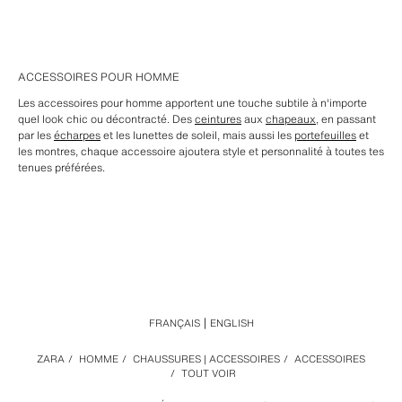
ACCESSOIRES POUR HOMME
Les accessoires pour homme apportent une touche subtile à n'importe
quel look chic ou décontracté. Des
ceintures
aux
chapeaux
, en passant
par les
écharpes
et les lunettes de soleil, mais aussi les
portefeuilles
et
les montres, chaque accessoire ajoutera style et personnalité à toutes tes
tenues préférées.
FRANÇAIS
ENGLISH
ZARA
/
HOMME
/
CHAUSSURES | ACCESSOIRES
/
ACCESSOIRES
/
TOUT VOIR