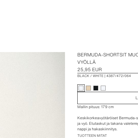
BERMUDA-SHORTSIT MUO
VYÖLLÄ
25,95 EUR
BLACK / WHITE
4387/472/064
L
Mallin pituus: 179 cm
Keskikorkeavyötäröiset Bermuda-sh
ja vyö. Etutaskut ja takana valeter
nappi ja hakaskiinnitys.
TUOTTEEN MITAT