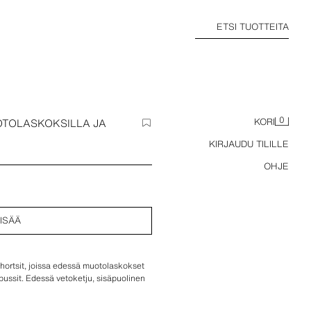
ETSI TUOTTEITA
0
TOLASKOKSILLA JA
KORI
KIRJAUDU TILILLE
OHJE
ISÄÄ
ortsit, joissa edessä muotolaskokset
epussit. Edessä vetoketju, sisäpuolinen