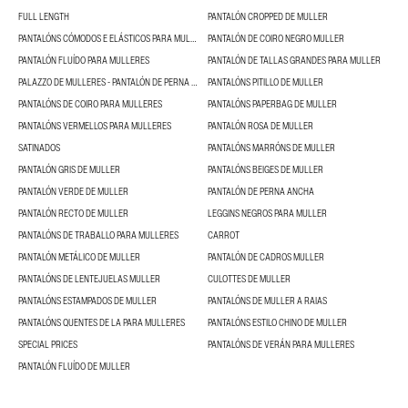
FULL LENGTH
PANTALÓN CROPPED DE MULLER
PANTALÓNS CÓMODOS E ELÁSTICOS PARA MULLERES
PANTALÓN DE COIRO NEGRO MULLER
PANTALÓN FLUÍDO PARA MULLERES
PANTALÓN DE TALLAS GRANDES PARA MULLER
PALAZZO DE MULLERES - PANTALÓN DE PERNA ANCHA
PANTALÓNS PITILLO DE MULLER
PANTALÓNS DE COIRO PARA MULLERES
PANTALÓNS PAPERBAG DE MULLER
PANTALÓNS VERMELLOS PARA MULLERES
PANTALÓN ROSA DE MULLER
SATINADOS
PANTALÓNS MARRÓNS DE MULLER
PANTALÓN GRIS DE MULLER
PANTALÓNS BEIGES DE MULLER
PANTALÓN VERDE DE MULLER
PANTALÓN DE PERNA ANCHA
PANTALÓN RECTO DE MULLER
LEGGINS NEGROS PARA MULLER
PANTALÓNS DE TRABALLO PARA MULLERES
CARROT
PANTALÓN METÁLICO DE MULLER
PANTALÓN DE CADROS MULLER
PANTALÓNS DE LENTEJUELAS MULLER
CULOTTES DE MULLER
PANTALÓNS ESTAMPADOS DE MULLER
PANTALÓNS DE MULLER A RAIAS
PANTALÓNS QUENTES DE LA PARA MULLERES
PANTALÓNS ESTILO CHINO DE MULLER
SPECIAL PRICES
PANTALÓNS DE VERÁN PARA MULLERES
PANTALÓN FLUÍDO DE MULLER